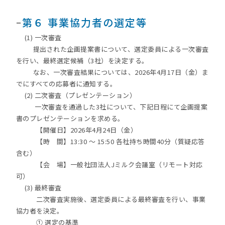
ｰ
第６ 事業協力者の選定等
(1) 一次審査
提出された企画提案書について、選定委員による一次審査
を行い、最終選定候補（3社）を決定する。
なお、一次審査結果については、2026年4月17日（金）ま
でにすべての応募者に通知する。
(2) 二次審査（プレゼンテーション）
一次審査を通過した3社について、下記日程にて企画提案
書のプレゼンテーションを求める。
【開催日】2026年4月24日（金）
【時 間】13:30 ～ 15:50 各社持ち時間40分（質疑応答
含む）
【会 場】一般社団法人Jミルク会議室（リモート対応
可）
(3) 最終審査
二次審査実施後、選定委員による最終審査を行い、事業
協力者を決定。
① 選定の基準