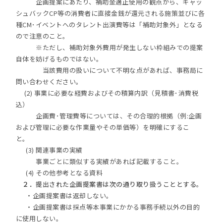
企画提案にあたり、補助金適正使用の観点から、キャッ
シュバックCP等の消費者に直接金銭が還元される施策並びに各
種CM･イベントへのタレント出演費等は「補助対象外」となる
ので注意のこと。
※ただし、補助対象外費用が発生しない枠組みでの提案
自体を妨げるものではない。
当該費用の扱いについて不明な点があれば、事務局に
問い合わせください。
(2) 事業に必要な経費およびその積算内訳（見積書･消費税
込）
企画費･管理費等については、その合理的根拠（例:企画
および管理に必要な作業量やその単価等）を明確にするこ
と。
(3) 関連事業の実績
事業ごとに類似する実績があれば記載すること。
(4) その他参考となる資料
２．
提出された企画提案書は次の通り取り扱うこととする。
・企画提案書は返却しない。
・企画提案書は採点等本事業にかかる事務手続以外の目的
に使用しない。