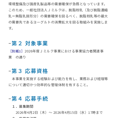
環境整備及び国産乳製品等の需要確保が急務となっています。
このため、一般社団法人Ｊミルクは、脱脂粉乳（及び脱脂濃縮
乳＝無脂乳固形分）の需要確保を図るべく、脱脂粉乳等の最大
の需要先であるヨーグルトの消費拡大を図る取組みを実施しま
す。
ｰ
第２ 対象事業
［別紙1］
2026年度Ｊミルク事業における事業協力者関連事
業 の通り
ｰ
第３ 応募資格
本事業を実施する経験および能力を有し、業務および経理等
について適切かつ効率的な管理体制を有すること。
ｰ
第４ 応募手続
１．
募集期間
2026年4月2日（木）～ 2026年4月15日（水）17時まで