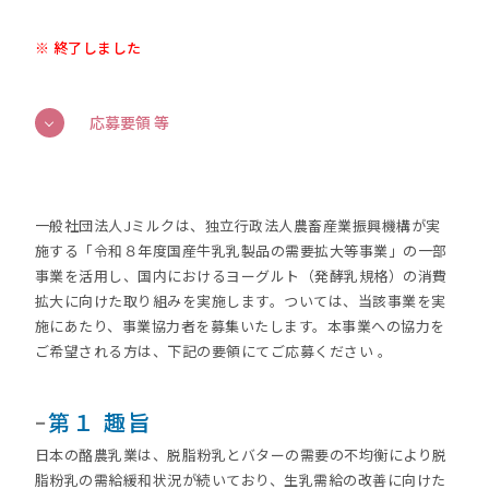
※ 終了しました
応募要領 等
一般社団法人Jミルクは、独立行政法人農畜産業振興機構が実
施する「令和８年度国産牛乳乳製品の需要拡大等事業」の一部
事業を活用し、国内におけるヨーグルト（発酵乳規格）の消費
拡大に向けた取り組みを実施します。ついては、当該事業を実
施にあたり、事業協力者を募集いたします。本事業への協力を
ご希望される方は、下記の要領にてご応募ください 。
ｰ
第１ 趣旨
日本の酪農乳業は、脱脂粉乳とバターの需要の不均衡により脱
脂粉乳の需給緩和状況が続いており、生乳需給の改善に向けた