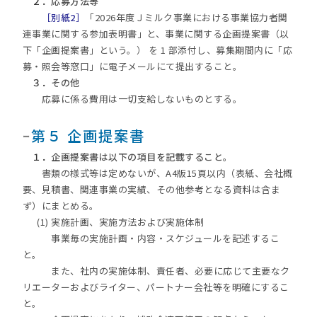
２．
応募方法等
［別紙2］
「2026年度Ｊミルク事業における事業協力者関
連事業に関する参加表明書」と、事業に関する企画提案書（以
下「企画提案書」という。） を 1 部添付し、募集期間内に「応
募・照会等窓口」に電子メールにて提出すること。
３．
その他
応募に係る費用は一切支給しないものとする。
ｰ
第５ 企画提案書
１．
企画提案書は以下の項目を記載すること。
書類の様式等は定めないが、A4版15頁以内（表紙、会社概
要、見積書、関連事業の実績、その他参考となる資料は含ま
ず）にまとめる。
(1) 実施計画、実施方法および実施体制
事業毎の実施計画・内容・スケジュールを記述するこ
と。
また、社内の実施体制、責任者、必要に応じて主要なク
リエーターおよびライター、パートナー会社等を明確にするこ
と。