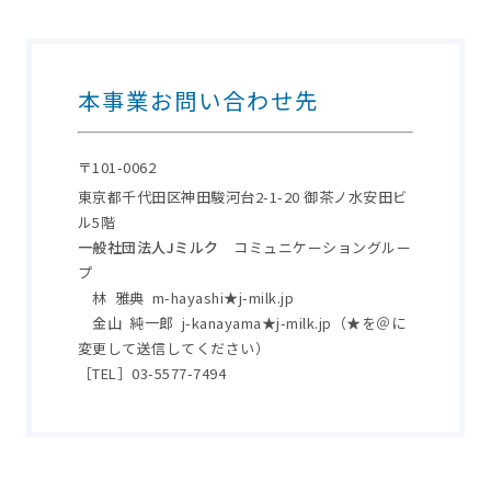
本事業お問い合わせ先
〒101-0062
東京都千代田区神田駿河台2-1-20 御茶ノ水安田ビ
ル5階
一般社団法人Jミルク
コミュニケーショングルー
プ
林 雅典 m-hayashi★j-milk.jp
金山 純一郎 j-kanayama★j-milk.jp
（★を＠に
変更して送信してください）
［TEL］03-5577-7494