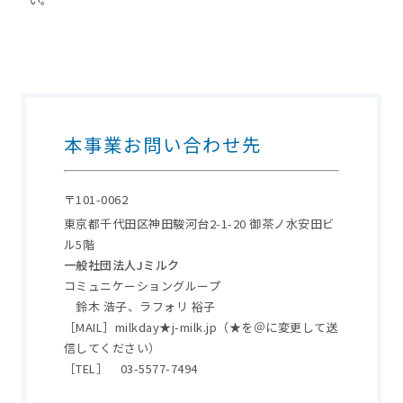
本事業お問い合わせ先
〒101-0062
東京都千代田区神田駿河台2-1-20 御茶ノ水安田ビ
ル5階
一般社団法人Jミルク
コミュニケーショングループ
鈴木 浩子、ラフォリ 裕子
［MAIL］milkday★j-milk.jp
（★を＠に変更して送
信してください）
［TEL］ 03-5577-7494