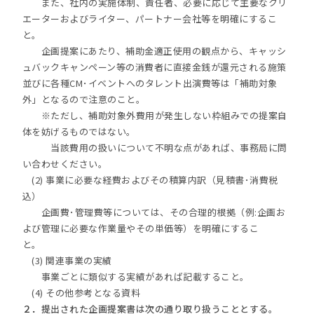
また、社内の実施体制、責任者、必要に応じて主要なクリ
エーターおよびライター、パートナー会社等を明確にするこ
と。
企画提案にあたり、補助金適正使用の観点から、キャッシ
ュバックキャンペーン等の消費者に直接金銭が還元される施策
並びに各種CM･イベントへのタレント出演費等は「補助対象
外」となるので注意のこと。
※ただし、補助対象外費用が発生しない枠組みでの提案自
体を妨げるものではない。
当該費用の扱いについて不明な点があれば、事務局に問
い合わせください。
(2) 事業に必要な経費およびその積算内訳（見積書･消費税
込）
企画費･管理費等については、その合理的根拠（例:企画お
よび管理に必要な作業量やその単価等）を明確にするこ
と。
(3) 関連事業の実績
事業ごとに類似する実績があれば記載すること。
(4) その他参考となる資料
２．
提出された企画提案書は次の通り取り扱うこととする。