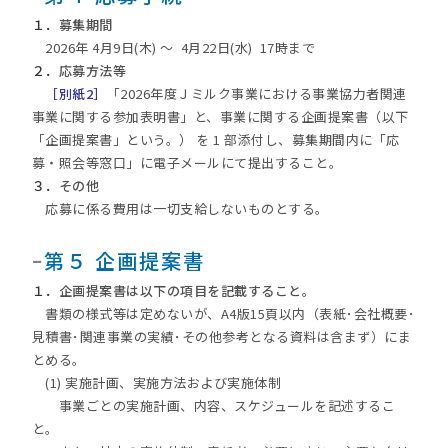
１．
募集期間
2026年 4月9日(木) ～ 4月22日(水) 17時まで
２．
応募方法等
［別紙2］
「2026年度Ｊミルク事業における事業協力者関連
事業に関する参加表明書」と、事業に関する企画提案書（以下
「企画提案書」という。） を 1 部添付し、募集期間内に「応
募・照会等窓口」に電子メールにて提出すること。
３．
その他
応募に係る費用は一切支給しないものとする。
ｰ
第５ 企画提案書
１．
企画提案書は以下の項目を記載すること。
書類の様式等は定めないが、A4版15頁以内（表紙･会社概要･
見積書･関連事業の実績･その他参考となる資料は含まず）にま
とめる。
(1) 実施計画、実施方法および実施体制
事業ごとの実施計画、内容、スケジュールを記述するこ
と。