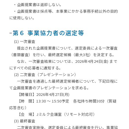
・企画提案書は返却しない。
・企画提案書は採点等、本事業にかかる事務手続以外の目的
に使用しない。
ｰ
第６ 事業協力者の選定等
(1) 一次審査
提出された企画提案書について、選定委員による一次審査
（書類審査）を行い、最終選定候補（最大3社）を決定する。
なお、一次審査結果については、2026年4月24日(金) まで
にすべての応募者に通知する。
(2) 二次審査（プレゼンテーション）
一次審査を通過した最終選定候補者について、下記日程に
て企画提案書のプレゼンテーションを求める。
【開催日】2026年4月27日(月)
【時 間】13:30 ～ 15:50予定 各社持ち時間30分（質疑
応答含む）
【会 場】Jミルク会議室（リモート対応可）
(3) 最終審査
二次審査実施後、選定委員による最終審査を行い、事業協