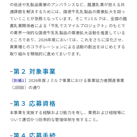
の低迷や乳製品需要のアンバランスなど、酪農乳業が抱える共
通課題を解決するためには、国産牛乳乳製品の需要拡大を図っ
ていくことが急務となっています。そこでJミルクは、全国の酪
農乳業関係者による「牛乳でスマイルプロジェクト」のもとで
の業界一体的な国産牛乳乳製品の需要拡大活動を推進している
ところであり、2026年度においては、これをさらに深化させ、
異業種とのコラボレーションによる活動の創出をはじめとする
取り組みを積極的に進めてまいります。
ｰ
第２ 対象事業
［別紙1］
2026年度Ｊミルク事業における事業協力者関連事業
（2回目）の通り
ｰ
第３ 応募資格
本事業を実施する経験および能力を有し、業務および経理等に
ついて適切かつ効率的な管理体制を有すること。
ｰ
第４ 応募手続