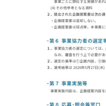
事業ごとに類似する実績があれ
(4) その他参考となる資料
２．
提出された企画提案書は次の通
・企画提案書は返却しない。
・企画提案書は採点等、本事業に
ｰ
第６ 事業協力者の選定
１．
事業協力者の選定については、
なお、審査を行う上で必要がある
２．
選定の基準は①企画内容、②価
３．
選考結果は 2026年5月27日(
ｰ
第７ 事業実施等
事業実施内容は、企画提案内容を両
ｰ
第８ 応募･照会等窓口