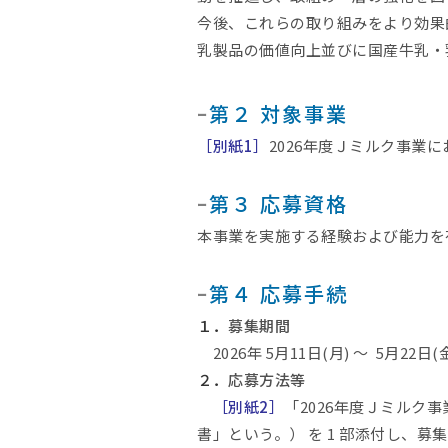
今後、これらの取り組みをより効果
乳製品の価値向上並びに国産牛乳・
ｰ
第２ 対象事業
［別紙1］
2026年度Ｊミルク事業
ｰ
第３ 応募資格
本事業を実施する経験および能力を
ｰ
第４ 応募手続
１．
募集期間
2026年 5月11日(月) ～ 5月22日(
２．
応募方法等
［別紙2］
「2026年度Ｊミル
書」という。） を 1 部添付し、