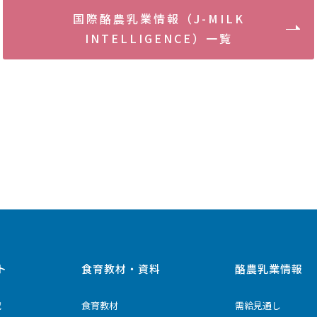
国際酪農乳業情報（J-MILK
INTELLIGENCE）一覧
ト
食育教材・資料
酪農乳業情報
究
食育教材
需給見通し