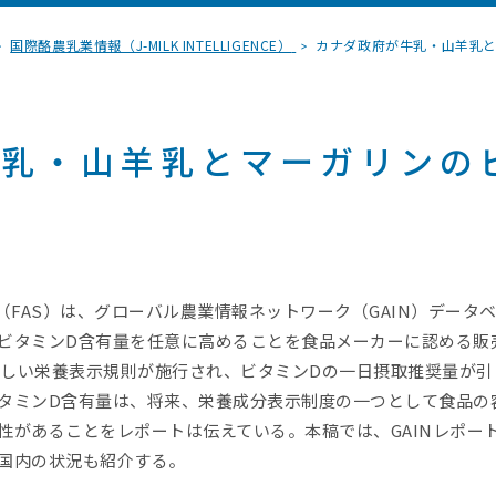
国際酪農乳業情報（J-MILK INTELLIGENCE）
カナダ政府が牛乳・山羊乳とマ
乳・山羊乳とマーガリンの
（FAS）は、グローバル農業情報ネットワーク（GAIN）データ
ビタミンD含有量を任意に高めることを食品メーカーに認める販
で新しい栄養表示規則が施行され、ビタミンDの一日摂取推奨量が
タミンD含有量は、将来、栄養成分表示制度の一つとして食品の
性があることをレポートは伝えている。本稿では、GAINレポー
国内の状況も紹介する。