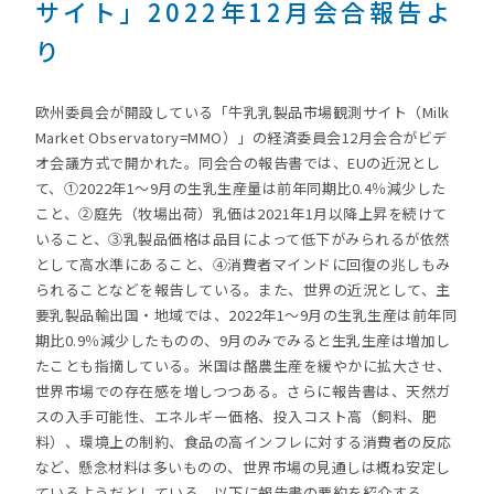
サイト」2022年12月会合報告よ
り
欧州委員会が開設している「牛乳乳製品市場観測サイト（Milk
Market Observatory=MMO）」の経済委員会12月会合がビデ
オ会議方式で開かれた。同会合の報告書では、EUの近況とし
て、①2022年1～9月の生乳生産量は前年同期比0.4％減少した
こと、②庭先（牧場出荷）乳価は2021年1月以降上昇を続けて
いること、③乳製品価格は品目によって低下がみられるが依然
として高水準にあること、④消費者マインドに回復の兆しもみ
られることなどを報告している。また、世界の近況として、主
要乳製品輸出国・地域では、2022年1～9月の生乳生産は前年同
期比0.9％減少したものの、9月のみでみると生乳生産は増加し
たことも指摘している。米国は酪農生産を緩やかに拡大させ、
世界市場での存在感を増しつつある。さらに報告書は、天然ガ
スの入手可能性、エネルギー価格、投入コスト高（飼料、肥
料）、環境上の制約、食品の高インフレに対する消費者の反応
など、懸念材料は多いものの、世界市場の見通しは概ね安定し
ているようだとしている。以下に報告書の要約を紹介する。