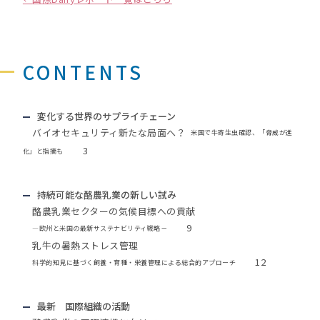
CONTENTS
変化する世界のサプライチェーン
バイオセキュリティ新たな局面へ？
米国で牛寄生虫確認、「脅威が進
3
化」と指摘も
持続可能な酪農乳業の新しい試み
酪農乳業セクターの気候目標への貢献
9
—欧州と米国の最新サステナビリティ戦略－
乳牛の暑熱ストレス管理
12
科学的知見に基づく飼養・育種・栄養管理による総合的アプローチ
最新 国際組織の活動