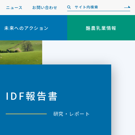
ニュース
お問い合わせ
未来へのアクション
酪農乳業情報
IDF報告書
研究・レポート