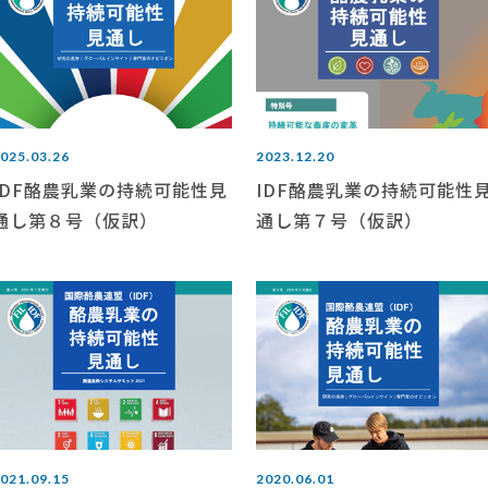
025.03.26
2023.12.20
IDF酪農乳業の持続可能性見
IDF酪農乳業の持続可能性
通し第８号（仮訳）
通し第７号（仮訳）
021.09.15
2020.06.01