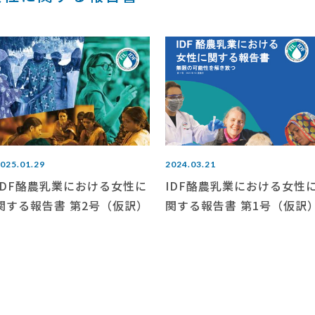
025.01.29
2024.03.21
IDF酪農乳業における女性に
IDF酪農乳業における女性
関する報告書 第2号（仮訳）
関する報告書 第1号（仮訳
ト