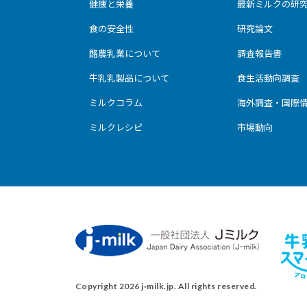
健康と栄養
最新ミルクの研
食の安全性
研究論文
酪農乳業について
調査報告書
牛乳乳製品について
食生活動向調査
ミルクコラム
海外調査・国際
ミルクレシピ
市場動向
Copyright 2026 j‑milk.jp. All rights reserved.