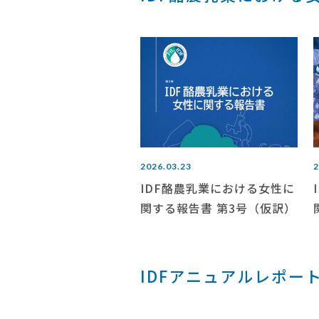
2026.03.23
2
IDF酪農乳業における女性に
関する報告書 第3号（仮訳）
IDFアニュアルレポー