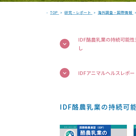
TOP
研究・レポート
海外調査・国際情報
IDF酪農乳業の持続可能性
し
IDFアニマルヘルスレポー
IDF酪農乳業の持続可