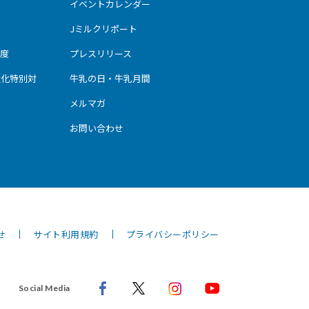
イベントカレンダー
Jミルクリポート
度
プレスリリース
強化特別対
牛乳の日・牛乳月間
メルマガ
お問い合わせ
せ
サイト利用規約
プライバシーポリシー
Social Media