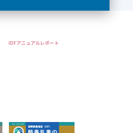
IDFアニュアルレポート