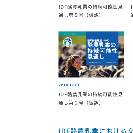
IDF酪農乳業の持続可能性見
通し第５号（仮訳）
2018.12.01
IDF酪農乳業の持続可能性見
通し第１号（仮訳）
IDF酪農乳業における