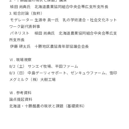
植田 尚典氏 北海道農業協同組合中央会帯広支所支所長
3. 総合討論（抜粋）
モデレーター 生源寺 眞一氏 乳の学術連合・社会文化ネット
ワーク副代表幹事
パネリスト 植田 尚典氏 北海道農業協同組合中央会帯広支
所支所長
伊藤 耕太氏 十勝地区農協青年部協議会会長
Ⅵ . 現場視察
8/2（土） サンエイ牧場、半田ファーム
8/3（日） 中島デーリィサポート、ゼンキュウファーム、雪印
メグミルク（株）大樹工場
Ⅶ . 参考資料
論点提起資料
北海道・十勝酪農の現状と課題（基礎資料）