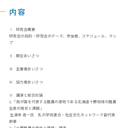
内容
Ⅰ . 研究会概要
研究会の目的・研究会のテーマ、参加者、スケジュール、マッ
プ
Ⅱ . 開会あいさつ
Ⅲ . 主催者あいさつ
Ⅳ . 協力者あいさつ
Ⅴ . 講演と総合討論
1.「我が国を代表する酪農の産地である北海道十勝地域の酪農
生産の現状と課題」
生源寺 眞一氏 乳の学術連合・社会文化ネットワーク副代表
幹事
2.「十勝酪農の現状と課題」講演