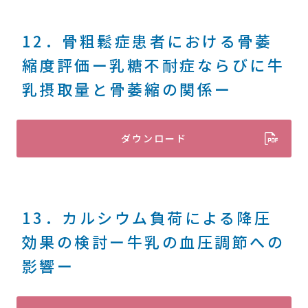
12．骨粗鬆症患者における骨萎
縮度評価ー乳糖不耐症ならびに牛
乳摂取量と骨萎縮の関係ー
ダウンロード
13．カルシウム負荷による降圧
効果の検討ー牛乳の血圧調節への
影響ー