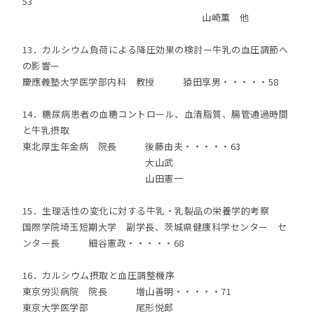
53
山崎薫 他
13．カルシウム負荷による降圧効果の検討ー牛乳の血圧調節へ
の影響ー
慶應義塾大学医学部内科 教授 猿田享男・・・・・58
14．糖尿病患者の血糖コントロール、血清脂質、腸管通過時間
と牛乳摂取
東北厚生年金病 院長 後藤由夫・・・・・63
大山武
山田憲一
15．生理活性の変化に対する牛乳・乳製品の栄養学的考察
国際学院埼玉短期大学 副学長、茨城県健康科学センター セ
ンター長 細谷憲政・・・・・68
16．カルシウム摂取と血圧調整機序
東京労災病院 院長 増山善明・・・・・71
東京大学医学部 尾形悦郎