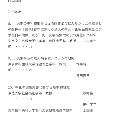
岡田知雄
戸田顕彦
8．小児期の牛乳摂取量と血清脂質並びにカルシウム摂取量と
の関係ー千葉県1都市における幼児の牛乳・乳製品摂取量とア
ポ蛋白の関係、及び牛乳・乳製品摂取状況の変化についてー
東京女子医科大学付属第二病院小児科 教授 村田光
範・・・・・24
9．小児期からの成人病予防システムの研究
東京医科歯科大学保健衛生学科 教授 保崎純
郎・・・・・29
泉田直己
10．牛乳の健康影響に関する疫学的研究
淑徳大学社会福祉学部 教授 籏野脩
一・・・・・34
田中平三
東京医科歯科大学難治疾患研究所疫学部門 土田満