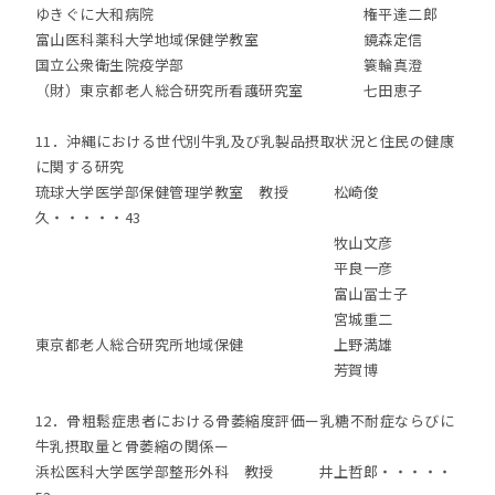
ゆきぐに大和病院 権平達二郎
富山医科薬科大学地域保健学教室 鏡森定信
国立公衆衛生院疫学部 簑輪真澄
（財）東京都老人総合研究所看護研究室 七田恵子
11．沖縄における世代別牛乳及び乳製品摂取状況と住民の健康
に関する研究
琉球大学医学部保健管理学教室 教授 松崎俊
久・・・・・43
牧山文彦
平良一彦
富山冨士子
宮城重二
東京都老人総合研究所地域保健 上野満雄
芳賀博
12．骨粗鬆症患者における骨萎縮度評価ー乳糖不耐症ならびに
牛乳摂取量と骨萎縮の関係ー
浜松医科大学医学部整形外科 教授 井上哲郎・・・・・