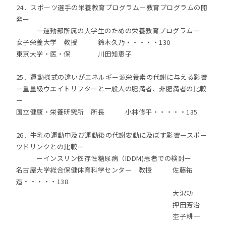
24．スポーツ選手の栄養教育プログラムー教育プログラムの開
発ー
ー運動部所属の大学生のための栄養教育プログラムー
女子栄養大学 教授 鈴木久乃・・・・・130
東京大学・医・保 川田知恵子
25．運動様式の違いがエネルギー源栄養素の代謝に与える影響
ー重量級ウエイトリフターと一般人の肥満者、非肥満者の比較
ー
国立健康・栄養研究所 所長 小林修平・・・・・135
26．牛乳の運動中及び運動後の代謝変動に及ぼす影響ースポー
ツドリンクとの比較ー
ーインスリン依存性糖尿病（IDDM)患者での検討ー
名古屋大学総合保健体育科学センター 教授 佐藤祐
造・・・・・138
大沢功
押田芳治
杢子耕一