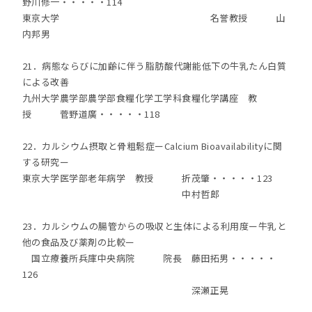
野川修一・・・・・114
東京大学 名誉教授 山
内邦男
21．病態ならびに加齢に伴う脂肪酸代謝能低下の牛乳たん白質
による改善
九州大学農学部農学部食糧化学工学科食糧化学講座 教
授 菅野道廣・・・・・118
22．カルシウム摂取と骨粗鬆症ーCalcium Bioavailabilityに関
する研究ー
東京大学医学部老年病学 教授 折茂肇・・・・・123
中村哲郎
23．カルシウムの腸管からの吸収と生体による利用度ー牛乳と
他の食品及び薬剤の比較ー
国立療養所兵庫中央病院 院長 藤田拓男・・・・・
126
深瀬正晃