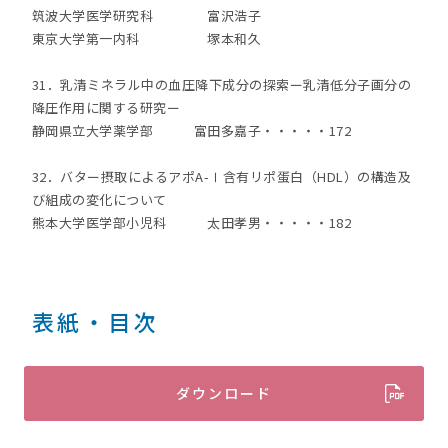
筑波大学医学研究科 富沢浩子
東京大学第一内科 塚本和久
31．乳清ミネラル中の血圧降下成分の探索ー乳清低分子画分の
降圧作用に関する研究ー
静岡県立大学薬学部 富田多嘉子・・・・・172
32．バター摂取によるアポA-Ⅰ含有リポ蛋白（HDL）の構造及
び組成の変化について
熊本大学医学部小児科 太田孝男・・・・・182
表紙・目次
ダウンロード