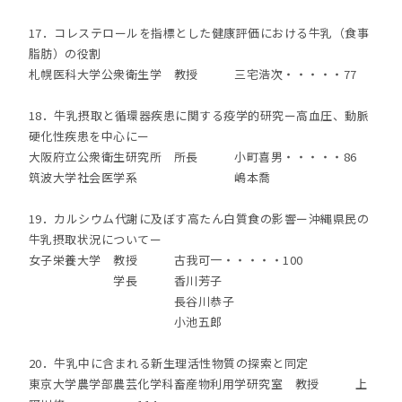
17．コレステロールを指標とした健康評価における牛乳（食事
脂肪）の役割
札幌医科大学公衆衛生学 教授 三宅浩次・・・・・77
18．牛乳摂取と循環器疾患に関する疫学的研究ー高血圧、動脈
硬化性疾患を中心にー
大阪府立公衆衛生研究所 所長 小町喜男・・・・・86
筑波大学社会医学系 嶋本喬
19．カルシウム代謝に及ぼす高たん白質食の影響ー沖縄県民の
牛乳摂取状況についてー
女子栄養大学 教授 古我可一・・・・・100
学長 香川芳子
長谷川恭子
小池五郎
20．牛乳中に含まれる新生理活性物質の探索と同定
東京大学農学部農芸化学科畜産物利用学研究室 教授 上