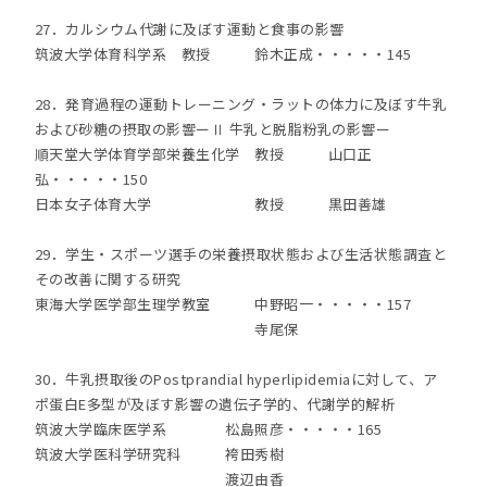
27．カルシウム代謝に及ぼす運動と食事の影響
筑波大学体育科学系 教授 鈴木正成・・・・・145
28．発育過程の運動トレーニング・ラットの体力に及ぼす牛乳
および砂糖の摂取の影響ーⅡ 牛乳と脱脂粉乳の影響ー
順天堂大学体育学部栄養生化学 教授 山口正
弘・・・・・150
日本女子体育大学 教授 黒田善雄
29．学生・スポーツ選手の栄養摂取状態および生活状態調査と
その改善に関する研究
東海大学医学部生理学教室 中野昭一・・・・・157
寺尾保
30．牛乳摂取後のPostprandial hyperlipidemiaに対して、ア
ポ蛋白E多型が及ぼす影響の遺伝子学的、代謝学的解析
筑波大学臨床医学系 松島照彦・・・・・165
筑波大学医科学研究科 袴田秀樹
渡辺由香