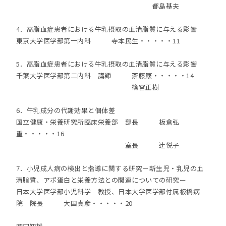
都島基夫
4．高脂血症患者における牛乳摂取の血清脂質に与える影響
東京大学医学部第一内科 寺本民生・・・・・11
5．高脂血症患者における牛乳摂取の血清脂質に与える影響
千葉大学医学部第二内科 講師 斎藤康・・・・・14
篠宮正樹
6．牛乳成分の代謝効果と個体差
国立健康・栄養研究所臨床栄養部 部長 板倉弘
重・・・・・16
室長 辻悦子
7．小児成人病の検出と指導に関する研究ー新生児・乳児の血
清脂質、アポ蛋白と栄養方法との関連についての研究ー
日本大学医学部小児科学 教授、日本大学医学部付属板橋病
院 院長 大国真彦・・・・・20