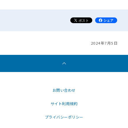
2024年7月5日
お問い合わせ
サイト利用規約
プライバシーポリシー