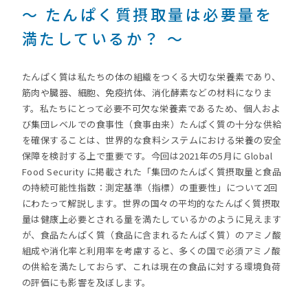
～ たんぱく質摂取量は必要量を
満たしているか？ ～
たんぱく質は私たちの体の組織をつくる大切な栄養素であり、
筋肉や臓器、細胞、免疫抗体、消化酵素などの材料になりま
す。私たちにとって必要不可欠な栄養素であるため、個人およ
び集団レベルでの食事性（食事由来）たんぱく質の十分な供給
を確保することは、世界的な食料システムにおける栄養の安全
保障を検討する上で重要です。今回は2021年の5月に Global
Food Security に掲載された「集団のたんぱく質摂取量と食品
の持続可能性指数：測定基準（指標）の重要性」について2回
にわたって解説します。世界の国々の平均的なたんぱく質摂取
量は健康上必要とされる量を満たしているかのように見えます
が、食品たんぱく質（食品に含まれるたんぱく質）のアミノ酸
組成や消化率と利用率を考慮すると、多くの国で必須アミノ酸
の供給を満たしておらず、これは現在の食品に対する環境負荷
の評価にも影響を及ぼします。