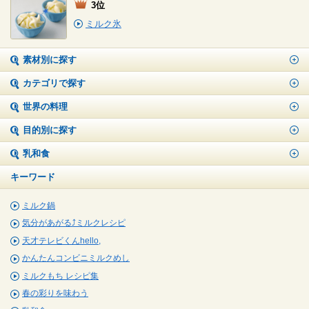
3位
ミルク氷
素材別に探す
カテゴリで探す
世界の料理
目的別に探す
乳和食
キーワード
ミルク鍋
気分があがる⤴ミルクレシピ
天才テレビくんhello,
かんたんコンビニミルクめし
ミルクもち レシピ集
春の彩りを味わう