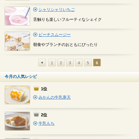
シャリシャリいちご
舌触りも楽しいフルーティなシェイク
ピーチスムージー
朝食やブランチのおともにぴったり
1
2
3
4
5
6
今月の人気レシピ
1位
みかんの牛乳寒天
2位
牛乳もち