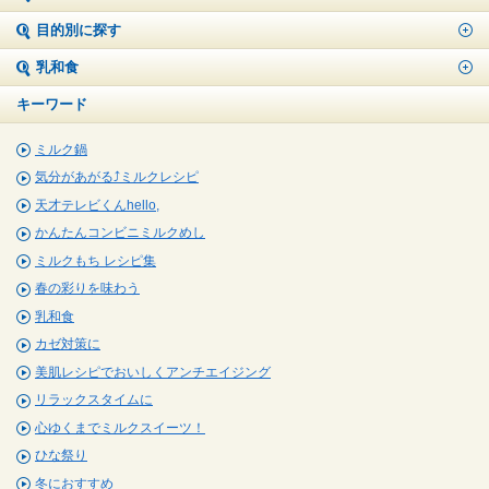
目的別に探す
乳和食
キーワード
ミルク鍋
気分があがる⤴ミルクレシピ
天才テレビくんhello,
かんたんコンビニミルクめし
ミルクもち レシピ集
春の彩りを味わう
乳和食
カゼ対策に
美肌レシピでおいしくアンチエイジング
リラックスタイムに
心ゆくまでミルクスイーツ！
ひな祭り
冬におすすめ