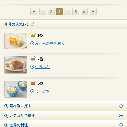
1
2
3
4
5
6
今月の人気レシピ
1位
みかんの牛乳寒天
2位
牛乳もち
3位
ミルク氷
素材別に探す
カテゴリで探す
世界の料理