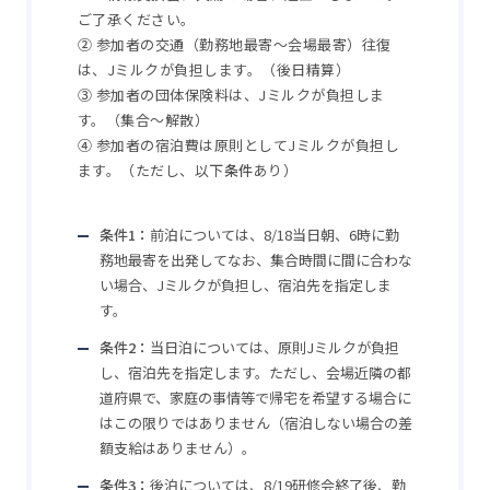
ご了承ください。
②
参加者の交通（勤務地最寄～会場最寄）往復
は、Jミルクが負担します。（後日精算）
③
参加者の団体保険料は、Jミルクが負担しま
す。（集合～解散）
④
参加者の宿泊費は原則としてJミルクが負担し
ます。（ただし、以下
条件
あり）
条件1：
前泊については、8/18当日朝、6時に勤
務地最寄を出発してなお、集合時間に間に合わな
い場合、Jミルクが負担し、宿泊先を指定しま
す。
条件2：
当日泊については、原則Jミルクが負担
し、宿泊先を指定します。ただし、会場近隣の都
道府県で、家庭の事情等で帰宅を希望する場合に
はこの限りではありません（宿泊しない場合の差
額支給はありません）。
条件3：
後泊については、8/19研修会終了後、勤