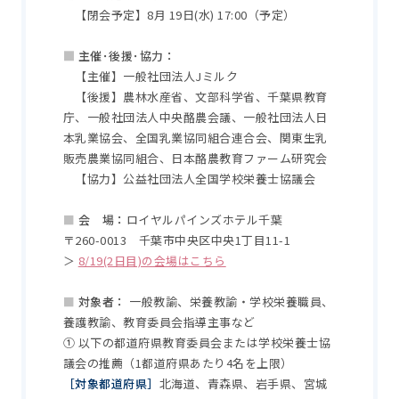
【閉会予定】8月 19日(水) 17:00（予定）
■
主催･後援･協力：
【主催】一般社団法人Jミルク
【後援】農林水産省、文部科学省、千葉県教育
庁、一般社団法人中央酪農会議、一般社団法人日
本乳業協会、全国乳業協同組合連合会、関東生乳
販売農業協同組合、日本酪農教育ファーム研究会
【協力】公益社団法人全国学校栄養士協議会
■
会 場：
ロイヤルパインズホテル千葉
〒260-0013 千葉市中央区中央1丁目11-1
＞
8/19(2日目)の会場はこちら
■
対象者：
一般教諭、栄養教諭・学校栄養職員、
養護教諭、教育委員会指導主事など
①
以下の都道府県教育委員会または学校栄養士協
議会の推薦（1都道府県あたり4名を上限）
［対象都道府県］
北海道、青森県、岩手県、宮城