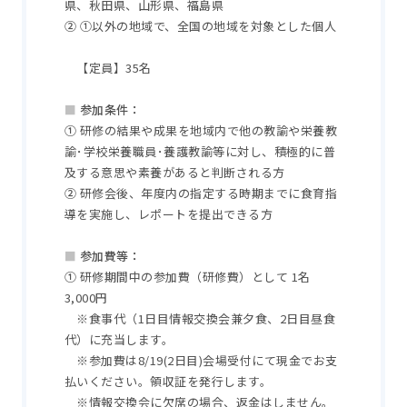
県、秋田県、山形県、福島県
②
①以外の地域で、全国の地域を対象とした個人
【定員】35名
■
参加条件：
①
研修の結果や成果を地域内で他の教諭や栄養教
諭･学校栄養職員･養護教諭等に対し、積極的に普
及する意思や素養があると判断される方
②
研修会後、年度内の指定する時期までに食育指
導を実施し、レポートを提出できる方
■
参加費等：
①
研修期間中の参加費（研修費）として 1名
3,000円
※食事代（1日目情報交換会兼夕食、2日目昼食
代）に充当します。
※参加費は8/19(2日目)会場受付にて現金でお支
払いください。領収証を発行します。
※情報交換会に欠席の場合、返金はしません。