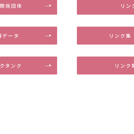
関係団体
リン
種データ
リンク集
クタンク
リンク