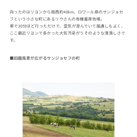
向ったのはリヨンから南西約40km、ロワール県のサンジョセ
フという小さな町にあるリウさんの有機畜産牧場。
車で30分ほど行っただけで、空気が澄んでいて風通しもよく、
ここ最近リヨンで多かった大気汚染がうそのような清清しさで
す。
■田園風景が広がるサンジョセフの町