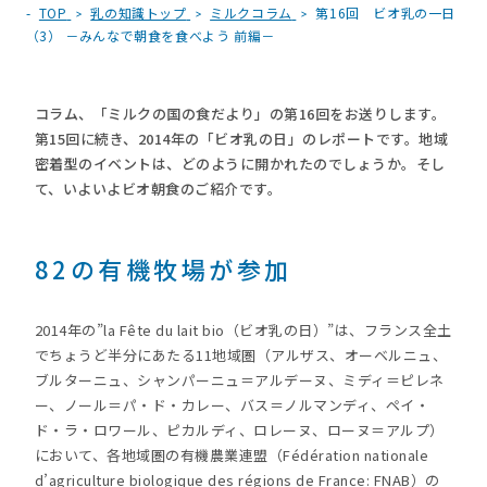
TOP
乳の知識トップ
ミルクコラム
第16回 ビオ乳の一日
（3） －みんなで朝食を食べよう 前編－
コラム、「ミルクの国の食だより」の第16回をお送りします。
第15回に続き、2014年の「ビオ乳の日」のレポートです。地域
密着型のイベントは、どのように開かれたのでしょうか。そし
て、いよいよビオ朝食のご紹介です。
82の有機牧場が参加
2014年の”la Fête du lait bio（ビオ乳の日）”は、フランス全土
でちょうど半分にあたる11地域圏（アルザス、オーベルニュ、
ブルターニュ、シャンパーニュ＝アルデーヌ、ミディ＝ピレネ
ー、ノール＝パ・ド・カレー、バス＝ノルマンディ、ペイ・
ド・ラ・ロワール、ピカルディ、ロレーヌ、ローヌ＝アルプ）
において、各地域圏の有機農業連盟（Fédération nationale
d’agriculture biologique des régions de France: FNAB）の