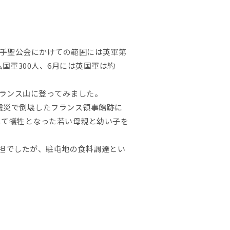
手聖公会にかけての範囲には英軍第
国軍300人、6月には英国軍は約
ランス山に登ってみました。
大震災で倒壊したフランス領事館跡に
して犠牲となった若い母親と幼い子を
負担でしたが、駐屯地の食料調達とい