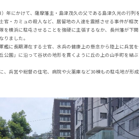
（文久3）年にかけて、薩摩藩主・島津茂久の父である島津久光の行
士官・カミュの殺人など、居留地の人達を震撼させる事件が相次
隊を横浜に駐屯させることを強硬に主張するなか、長州藩が下関
なりました。
軍艦に長期滞在する士官、水兵の健康上の懸念から陸上に兵営を
丘公園」に沿って谷状の地形を貫くように丘の上の山手町を結ぶ
に、兵営や総督の住宅、病院や火薬庫など30棟もの駐屯地が形