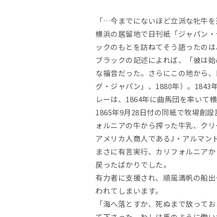
「…今までにないほど立派な牝牛を
横浜の居留地で日刊紙「ジャパン・
ックのもとを訪ねてそう語ったのは、
ブラックの記述によれば、「彼は始
な福音だった。さらにこの地から、
グ・ジャパン」、1880年）。18
レーは、1864年に曲馬団を率い
1865年9月28日付の同紙で牧場
ォルニアの牛から搾った牛乳、クリ
アメリカ人商人であるJ・アルマン
まさに有言実行、カリフォルニアか
戻ったばかりでした。
有力者に支援され、順風満帆の船出
われてしまいます。
「海へ落とすか、死ぬまで放ってお
て下さった。わしは馬のように働い