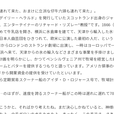
連れて来た、おまけに立派な仔牛六頭も連れて来た」。
デイリー・ヘラルド」を発行していたスコットランド出身のジャ
エンターテイナーのリチャード・リズレー“教授”です。1866
めて牛乳店を開き、横浜に氷倉庫を建てて、天津から輸入した氷
日本人曲芸団をひきつれて、欧米に公演した最初の人だ、という
43年からロンドンのストランド劇場に出演し、一時はヨーロッパ
て横浜へ来て、天津からの氷の輸入などさまざまな事業を手掛けま
創設計画を明らかにし、かつてペンシルヴェニア州で牧場を経営し
ームとバターを提供するつもりと語っています。アメリカ領事の
ドから開業資金の提供を受けていたといいます。
ら定期貿易スクーナー船のアイダ・Ｄ・ロジャース号で、牧場計
…のはずが、速度を誇るスクーナー船がこの時は遅れに遅れて7
こうかと、そればかり考えたね。まだ決心しかねていると、神様
たよ、六千ガロンの水をためたよ。まったく、この手でさ。さあ