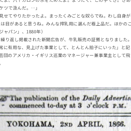
ケツで汲んだ。…」
見せてやりたかったよ。まったくみごとな奴らでね。わし自身が
ers）には目があると思うね。みんな搾乳用に選んだ極上品だ。ほか
ャパン」、1880年）
まで、繰り返し掲載された新聞広告が、牛乳販売の証拠となりました
常に有用な、見上げた事業として、とんとん拍子にいった」と記
芸団のアメリカ・イギリス巡業のマネージャー兼事業主として飛
。