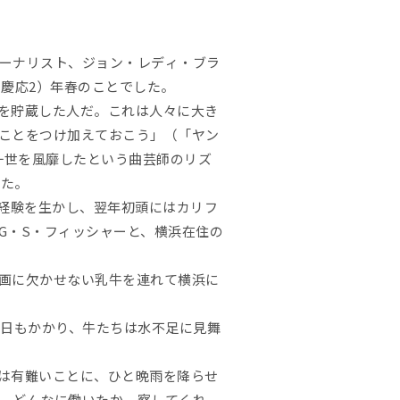
ーナリスト、ジョン・レディ・ブラ
（慶応2）年春のことでした。
を貯蔵した人だ。これは人々に大き
ことをつけ加えておこう」（「ヤン
で一世を風靡したという曲芸師のリズ
した。
た経験を生かし、翌年初頭にはカリフ
G・S・フィッシャーと、横浜在住の
画に欠かせない乳牛を連れて横浜に
0日もかかり、牛たちは水不足に見舞
は有難いことに、ひと晩雨を降らせ
、どんなに働いたか、察してくれ。