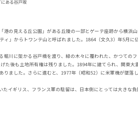
町にある谷戸坂
「港の見える丘公園」がある丘陵の一部とゲーテ座跡から横浜山
ティ」からトワンテ山と呼ばれました。1864（文久3）年5月に仏
る堀川に架かる谷戸橋を渡り、緑の木々に覆われた、かつてのフ
き上げた後も土地所有権は残りました。1894年に建てられ、関東
ありました。さらに進むと、1977年（昭和52）に米軍機が墜落
年続いたイギリス、フランス軍の駐留は、日本側にとっては大きな