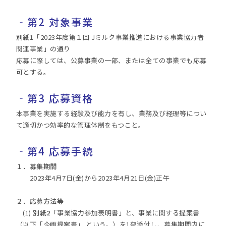
‐
第2 対象事業
別紙1
「2023年度第１回 Jミルク事業推進における事業協力者
関連事業」の通り
応募に際しては、公募事業の一部、または全ての事業でも応募
可とする。
‐
第3 応募資格
本事業を実施する経験及び能力を有し、業務及び経理等につい
て適切かつ効率的な管理体制をもつこと。
‐
第4 応募手続
１．募集期間
2023年4月7日(金)から2023年4月21日(金)正午
２．応募方法等
(1)
別紙2
「事業協力参加表明書」と、事業に関する提案書
（以下「企画提案書」 という。）を1部添付し、募集期間内に