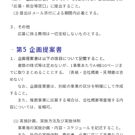
「応募・照会等窓口」に提出すること。
(2) 提出はメール添付による期間内必着とする。
３．その他
応募に係る費用は一切支給しないものとする。
‐第5 企画提案書
１．企画提案書は以下の項目について記載すること。
書類の様式等は定めないが、1事業あたりA4版10ページま
でに取りまとめることとする。（表紙・会社概要・見積書は含
めない）
なお、企画提案書は、別紙の事業の区分を明確にして作成
すること。
また、複数事業に応募する場合は、会社概要等重複する内
容については、省略可。
(1) 実施計画、実施方法及び実施体制
事業毎の実施計画・内容・スケジュールを記述すること。
また、社内の実施体制、責任者、必要に応じて主要なクリ