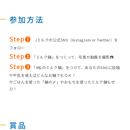
参加方法
Step❶
Jミルクの公式SNS（Instagram or Twitter）を
フォロー
Step❷
「ミルク鍋」をつくって、写真や動画を撮影📷
Step➌
「#私のミルク鍋」をつけて、あなたのSNSに投稿
💛牛乳を使えばどんなお鍋でもＯＫ！
💛ごはんを使った「鍋の〆」やおもちを使ったミルク鍋もぜ
ひ！
賞品