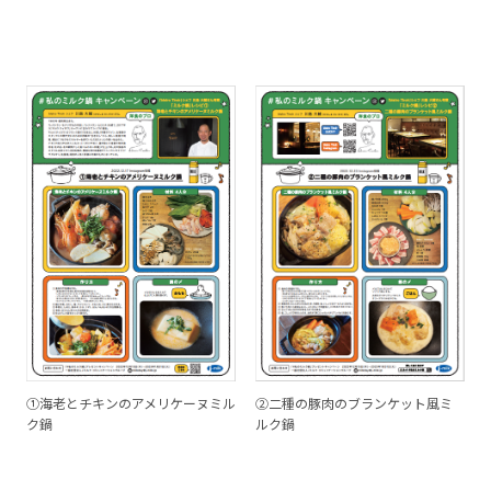
①海老とチキンのアメリケーヌミル
②二種の豚肉のブランケット風ミ
ク鍋
ルク鍋