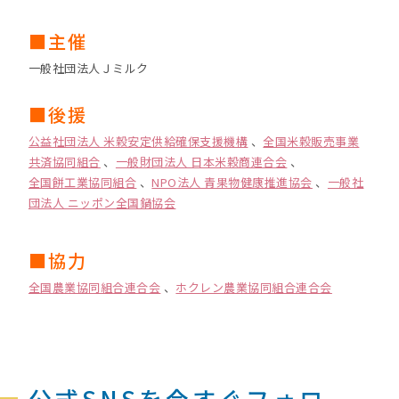
■主催
一般社団法人Ｊミルク
■後援
公益社団法人 米穀安定供給確保支援機構
、
全国米穀販売事業
共済協同組合
、
一般財団法人 日本米穀商連合会
、
全国餅工業協同組合
、
NPO法人 青果物健康推進協会
、
一般社
団法人 ニッポン全国鍋協会
■協力
全国農業協同組合連合会
、
ホクレン農業協同組合連合会
公式SNSを今すぐフォロ