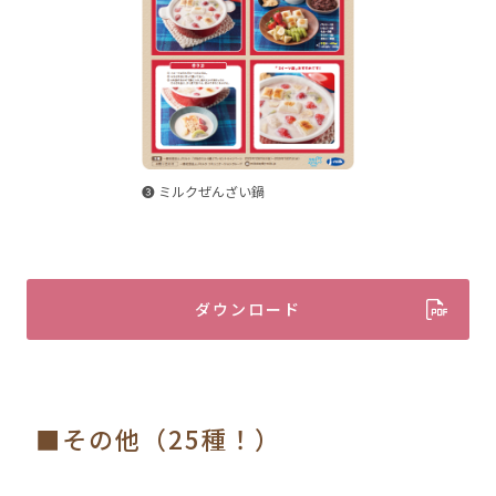
➌ ミルクぜんざい鍋
ダウンロード
■その他（25種！）