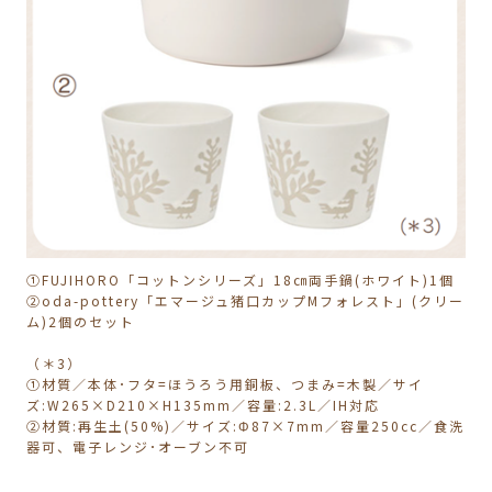
①FUJIHORO「コットンシリーズ」18㎝両手鍋(ホワイト)1個
②oda-pottery「エマージュ猪口カップMフォレスト」(クリー
ム)2個のセット
（＊3）
①材質／本体･フタ=ほうろう用銅板、つまみ=木製／サイ
ズ:W265×D210×H135mm／容量:2.3L／IH対応
②材質:再生土(50%)／サイズ:Φ87×7mm／容量250cc／食洗
器可、電子レンジ･オーブン不可