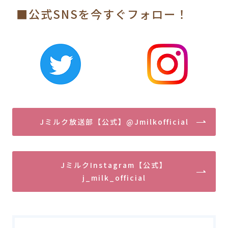
■公式SNSを今すぐフォロー！
Jミルク放送部【公式】@Jmilkofficial
JミルクInstagram【公式】
j_milk_official