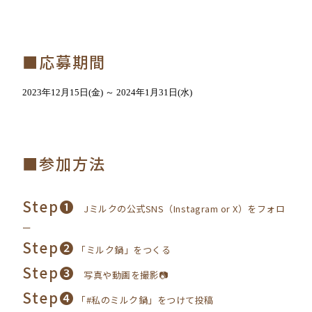
■応募期間
2023年12月15日(金) ～ 2024年1月31日(水)
■参加方法
Step❶
Jミルクの公式SNS（Instagram or X）をフォロ
ー
Step❷
「ミルク鍋」をつくる
Step➌
写真や動画を撮影📷
Step❹
「#私のミルク鍋」をつけて投稿