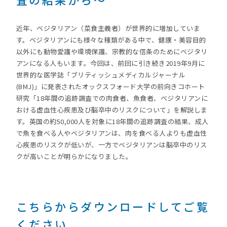
近年、ベジタリアン（菜食主義者）が世界的に増加していま
す。ベジタリアンにも様々な種類がある中で、健康・美容目的
以外にも動物愛護や環境保護、宗教的な信条のためにベジタリ
アンになる人もいます。今回は、前回に引き続き2019年9月に
世界的な医学誌「ブリティッシュメディカルジャーナル
(BMJ)」に発表されたオックスフォード大学の前向きコホート
研究「18年間の追跡調査での肉食者、魚食者、ベジタリアンに
おける虚血性心疾患及び脳卒中のリスクについて」を解説しま
す。英国の約50,000人を対象に18年間の追跡調査の結果、成人
で魚を食べる人やベジタリアンは、肉を食べる人よりも虚血性
心疾患のリスクが低いが、一方でベジタリアンは脳卒中のリス
クが高いことが明らかになりました。
こちらからダウンロードしてご覧
ください