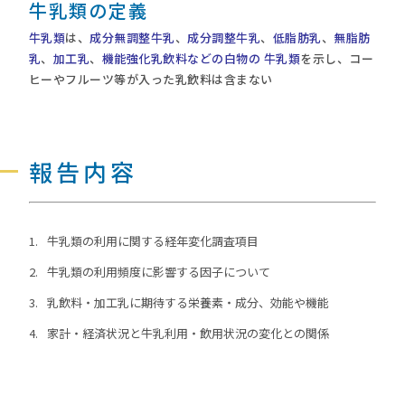
牛乳類の定義
牛乳類
は、
成分無調整牛乳
、
成分調整牛乳
、
低脂肪乳
、
無脂肪
乳
、
加工乳
、
機能強化乳飲料などの白物の 牛乳類
を示し、コー
ヒーやフルーツ等が入った乳飲料は含まない
報告内容
牛乳類の利用に関する経年変化調査項目
牛乳類の利用頻度に影響する因子について
乳飲料・加工乳に期待する栄養素・成分、効能や機能
家計・経済状況と牛乳利用・飲用状況の変化との関係