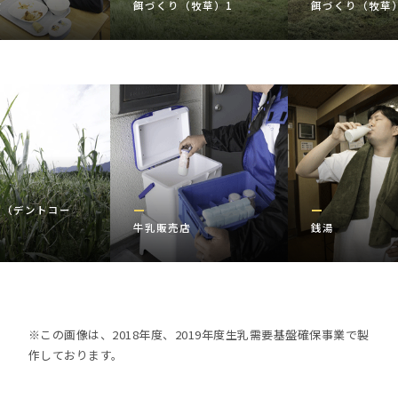
食
餌づくり（牧草）1
餌づくり（牧草
り（デントコー
牛乳販売店
銭湯
※この画像は、2018年度、2019年度生乳需要基盤確保事業で製
作しております。