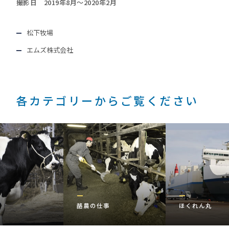
撮影日 2019年8月～2020年2月
松下牧場
エムズ株式会社
各カテゴリーからご覧ください
種
酪農の仕事
ほくれん丸