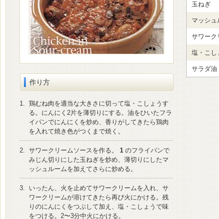
玉ねぎ
マッシュ
サワーク
塩・こし
サラダ油
作り方
1.
鶏むね肉を適当な大きさに切って塩・こしょうす
る。にんにく2片を薄切りにする。油をひいたフラ
イパンでにんにくを炒め、香りがしてきたら鶏肉
を入れて焼き色がつくまで焼く。
2.
サワークリームソースを作る。
1
のフライパンで
みじん切りにした玉ねぎを炒め、薄切りにしたマ
ッシュルームを加えてさらに炒める。
3.
いったん、火を止めてサワークリームを入れ、サ
ワークリームが溶けてきたら再び火にかける。残
りのにんにくをつぶして加え、塩・こしょうで味
をつける。2〜3分中火にかける。