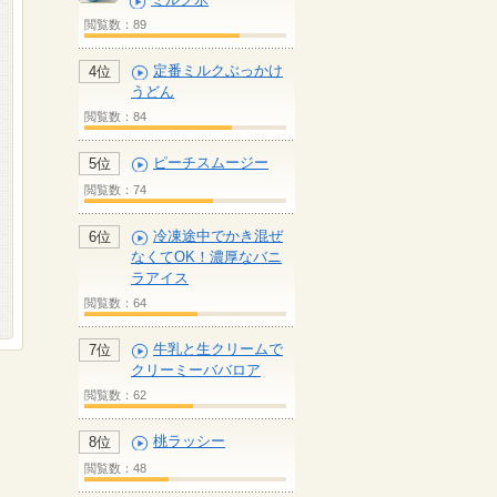
閲覧数：89
定番ミルクぶっかけ
4位
うどん
閲覧数：84
ピーチスムージー
5位
閲覧数：74
冷凍途中でかき混ぜ
6位
なくてOK！濃厚なバニ
ラアイス
閲覧数：64
牛乳と生クリームで
7位
クリーミーババロア
閲覧数：62
桃ラッシー
8位
閲覧数：48