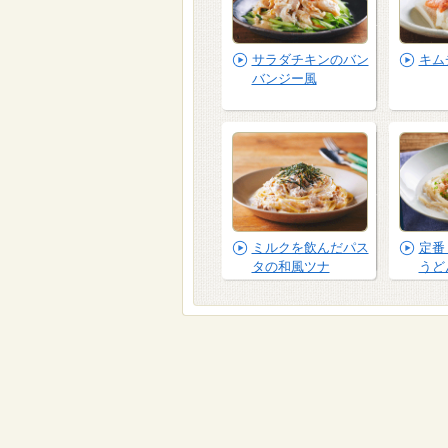
サラダチキンのバン
キム
バンジー風
ミルクを飲んだパス
定番
タの和風ツナ
うど