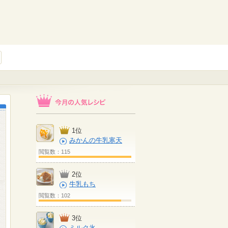
1位
みかんの牛乳寒天
閲覧数：115
2位
牛乳もち
閲覧数：102
3位
ミルク氷