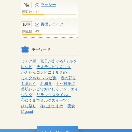
ラッシー
9位
閲覧数：47
黄桃シェイク
10位
閲覧数：43
キーワード
ミルク鍋
気分があがる⤴ミルク
レシピ
天才テレビくんhello,
かんたんコンビニミルクめし
ミルクもち レシピ集
春の彩り
を味わう
乳和食
カゼ対策に
美肌レシピでおいしくアンチエイ
ジング
リラックスタイムに
心ゆくまでミルクスイーツ！
ひな祭り
冬におすすめ
夜食
にgood