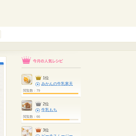
1位
みかんの牛乳寒天
閲覧数：79
2位
牛乳もち
閲覧数：66
3位
ピーチスムージー