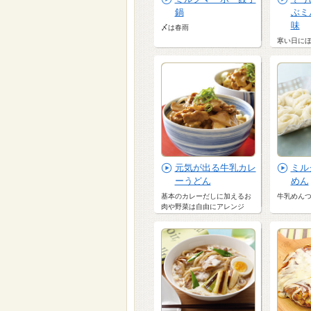
鍋
ぶミ
味
〆は春雨
寒い日にほ
元気が出る牛乳カレ
ミル
ーうどん
めん
基本のカレーだしに加えるお
牛乳めん
肉や野菜は自由にアレンジ