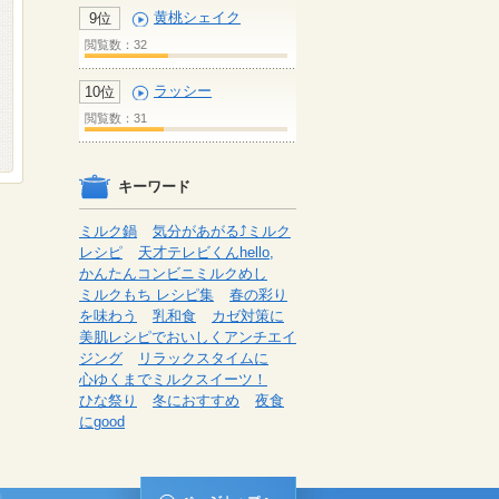
黄桃シェイク
9位
閲覧数：32
ラッシー
10位
閲覧数：31
キーワード
ミルク鍋
気分があがる⤴ミルク
レシピ
天才テレビくんhello,
かんたんコンビニミルクめし
ミルクもち レシピ集
春の彩り
を味わう
乳和食
カゼ対策に
美肌レシピでおいしくアンチエイ
ジング
リラックスタイムに
心ゆくまでミルクスイーツ！
ひな祭り
冬におすすめ
夜食
にgood