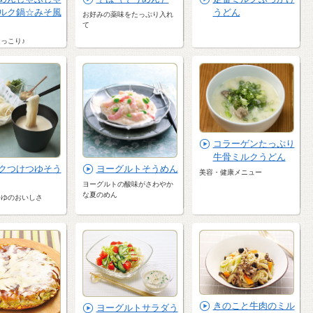
ルク鍋☆みそ風
うどん
お好みの薬味をたっぷり入れ
て
っこり♪
コラーゲンたっぷり
牛骨ミルクうどん
クつけつゆそう
ヨーグルトそうめん
美容・健康メニュー
ヨーグルトの酸味がさわやか
な夏のめん
つゆのおいしさ
きのこと牛肉のミル
ヨーグルトサラダう