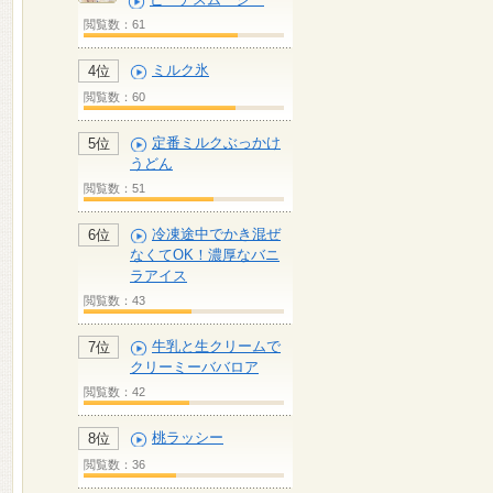
閲覧数：61
ミルク氷
4位
閲覧数：60
定番ミルクぶっかけ
5位
うどん
閲覧数：51
冷凍途中でかき混ぜ
6位
なくてOK！濃厚なバニ
ラアイス
閲覧数：43
牛乳と生クリームで
7位
クリーミーババロア
閲覧数：42
桃ラッシー
8位
閲覧数：36