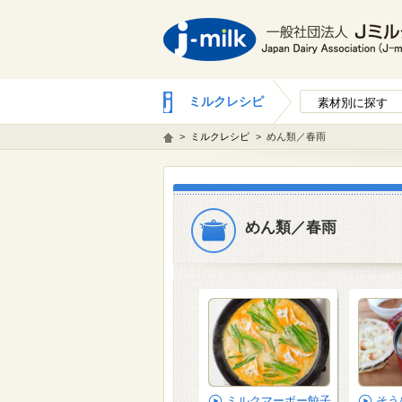
ミルクレシピ
素材別に探す
>
ミルクレシピ
>
めん類／春雨
めん類／春雨
ミルクマーボー餃子
そう