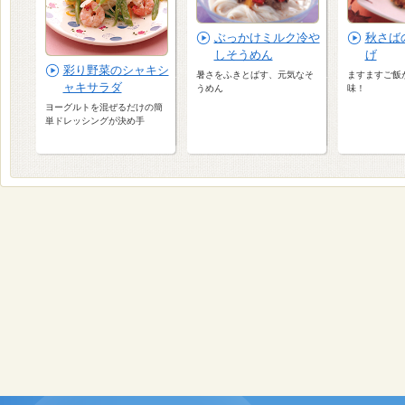
ぶっかけミルク冷や
秋さば
しそうめん
げ
彩り野菜のシャキシ
暑さをふきとばす、元気なそ
ますますご飯
ャキサラダ
うめん
味！
ヨーグルトを混ぜるだけの簡
単ドレッシングが決め手