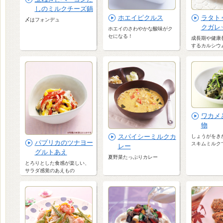
しのミルクチーズ鍋
ホエイピクルス
ラタト
〆はフォンデュ
クガレ
ホエイのさわやかな酸味がク
セになる！
成長期や健康
するカルシウ
ワカメ
物
スパイシーミルクカ
しょうがをき
パプリカのツナヨー
スキムミルク
レー
グルトあえ
夏野菜たっぷりカレー
とろりとした食感が楽しい、
サラダ感覚のあえもの