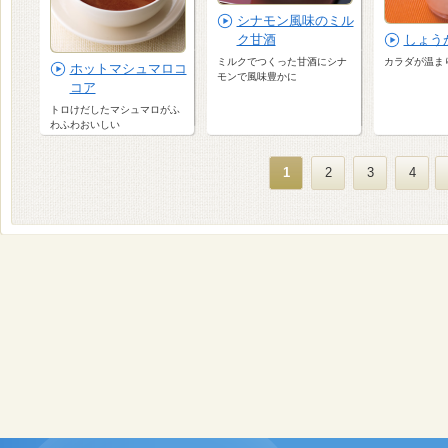
シナモン風味のミル
ク甘酒
しょう
ミルクでつくった甘酒にシナ
カラダが温ま
ホットマシュマロコ
モンで風味豊かに
コア
トロけだしたマシュマロがふ
わふわおいしい
1
2
3
4