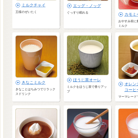
ミルクチャイ
エッグ・ノッグ
王様のぜいたく
ぐっすり眠れる
カモミ
おやすみ前に
ミルク
ほうじ茶オーレ
きなこミルク
オレン
ミルクをほうじ茶で香りアッ
コーヒ
きなことはちみつでリラック
プ
スドリンク
マーマレード