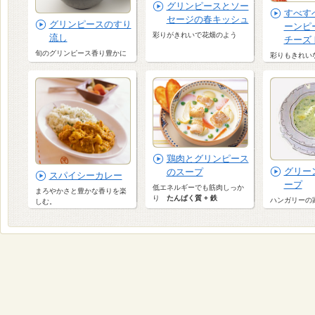
グリンピースとソー
すべす
セージの春キッシュ
グリンピースのすり
ーンピ
彩りがきれいで花畑のよう
流し
チーズ
旬のグリンピース香り豊かに
彩りもきれい
鶏肉とグリンピース
グリー
のスープ
スパイシーカレー
ープ
低エネルギーでも筋肉しっか
まろやかさと豊かな香りを楽
り
たんぱく質 + 鉄
ハンガリーの
しむ。