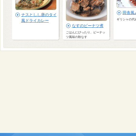
田舎風
ナスとしし唐のタイ
ギリシャの代
風ドライカレー
なすのピーナツ煮
ごはんにぴったり、ピーナッ
ツ風味の秋なす