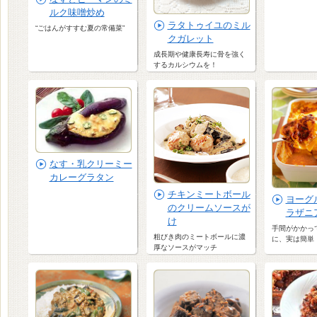
ルク味噌炒め
ラタトゥイユのミル
“ごはんがすすむ夏の常備菜”
クガレット
成長期や健康長寿に骨を強く
するカルシウムを！
なす・乳クリーミー
カレーグラタン
チキンミートボール
ヨーグ
のクリームソースが
ラザニ
け
手間がかかっ
粗びき肉のミートボールに濃
に、実は簡単
厚なソースがマッチ