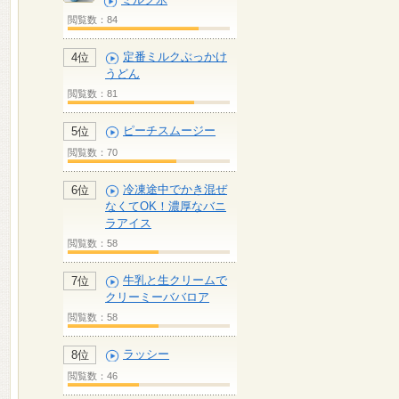
閲覧数：84
定番ミルクぶっかけ
4位
うどん
閲覧数：81
ピーチスムージー
5位
閲覧数：70
冷凍途中でかき混ぜ
6位
なくてOK！濃厚なバニ
ラアイス
閲覧数：58
牛乳と生クリームで
7位
クリーミーババロア
閲覧数：58
ラッシー
8位
閲覧数：46