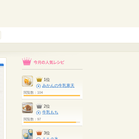
1位
みかんの牛乳寒天
閲覧数：104
2位
牛乳もち
閲覧数：97
3位
ミルク氷