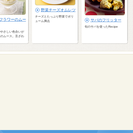
野菜チーズオムレツ
チーズとたっぷり野菜でボリ
フラワーのムー
サバのフリッター
ューム満点
旬のサバを使ったRecipe
のやさしい色合いが
菜のムース。舌ざわ