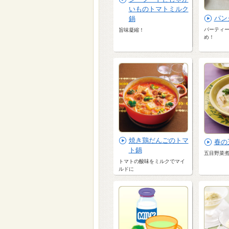
いものトマトミルク
パン
鍋
パーティ
旨味凝縮！
め！
焼き鶏だんごのトマ
春の
ト鍋
五目野菜
トマトの酸味をミルクでマイ
ルドに