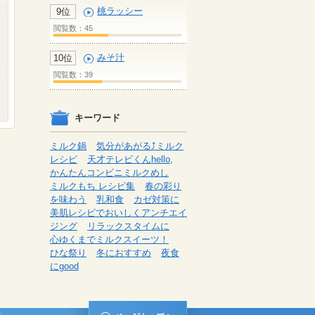
桃ラッシー
9位
閲覧数：45
みそ汁
10位
閲覧数：39
キーワード
ミルク鍋
気分があがる⤴ミルク
レシピ
天才テレビくんhello,
かんたんコンビニミルクめし
ミルクもち レシピ集
春の彩り
を味わう
乳和食
カゼ対策に
美肌レシピでおいしくアンチエイ
ジング
リラックスタイムに
心ゆくまでミルクスイーツ！
ひな祭り
冬におすすめ
夜食
にgood