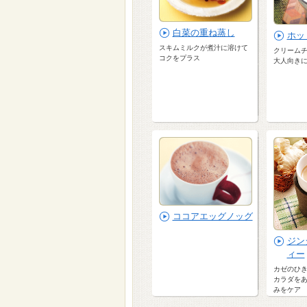
白菜の重ね蒸し
ホッ
スキムミルクが煮汁に溶けて
クリーム
コクをプラス
大人向き
ココアエッグノッグ
ジン
ィー
カゼのひ
カラダを
みをケア