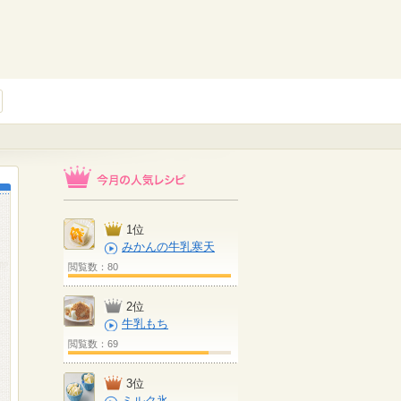
1位
みかんの牛乳寒天
閲覧数：80
2位
牛乳もち
閲覧数：69
3位
ミルク氷