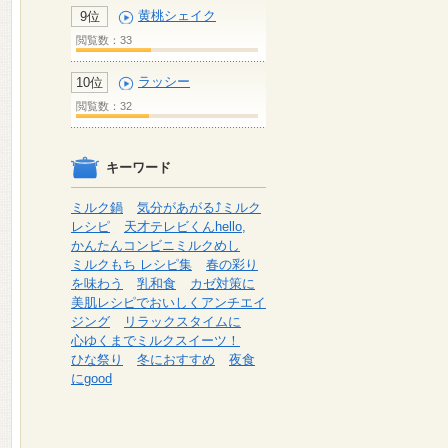
黄桃シェイク
9位
閲覧数：33
ラッシー
10位
閲覧数：32
キーワード
ミルク鍋
気分があがる⤴ミルク
レシピ
天才テレビくんhello,
かんたんコンビニミルクめし
ミルクもち レシピ集
春の彩り
を味わう
乳和食
カゼ対策に
美肌レシピでおいしくアンチエイ
ジング
リラックスタイムに
心ゆくまでミルクスイーツ！
ひな祭り
冬におすすめ
夜食
にgood