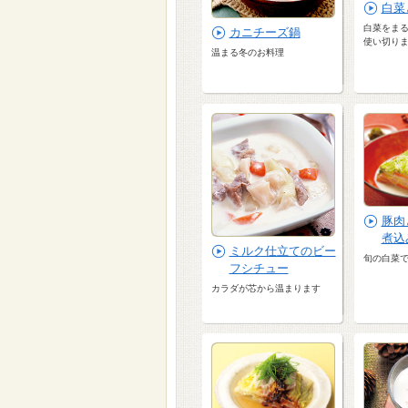
白菜
白菜をまる
カニチーズ鍋
使い切り
温まる冬のお料理
豚肉
煮込
ミルク仕立てのビー
旬の白菜
フシチュー
カラダが芯から温まります