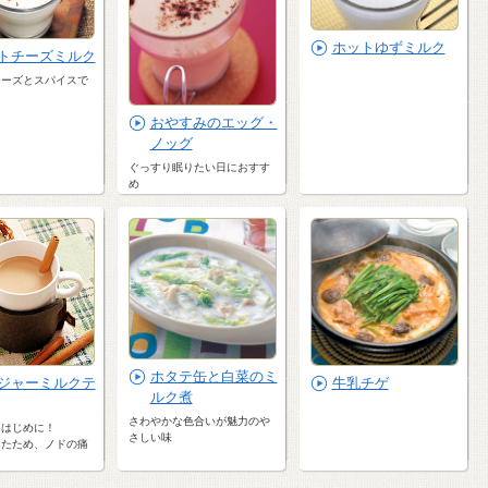
ホットゆずミルク
トチーズミルク
チーズとスパイスで
に
おやすみのエッグ・
ノッグ
ぐっすり眠りたい日におすす
め
ホタテ缶と白菜のミ
ジャーミルクテ
牛乳チゲ
ルク煮
さわやかな色合いが魅力のや
きはじめに！
さしい味
あたため、ノドの痛