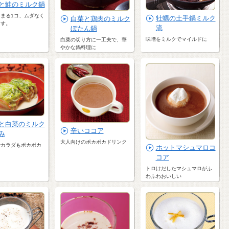
と鮭のミルク鍋
まる1コ、ムダなく
牡蠣の土手鍋ミルク
白菜と鶏肉のミルク
ます。
流
ぼたん鍋
味噌をミルクでマイルドに
白菜の切り方に一工夫で、華
やかな鍋料理に
と白菜のミルク
辛いココア
み
大人向けのポカポカドリンク
でカラダもポカポカ
ホットマシュマロコ
コア
トロけだしたマシュマロがふ
わふわおいしい