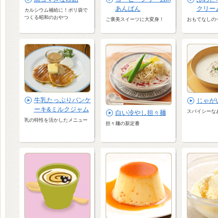
あんぱん
クリー
カルシウム補給に！ポリ袋で
つくる昭和のおやつ
ご褒美スイーツに大変身！
おもてなしの
牛乳たっぷりパンケ
じゃが
ーキ&ミルクジャム
スパイシーな
白い冷やし担々麺
乳の特性を活かしたメニュー
担々麺の新定番