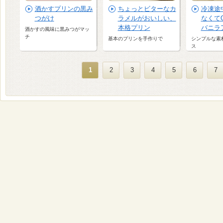
酒かすプリンの黒み
ちょっとビターなカ
冷凍途
つがけ
ラメルがおいしい、
なくて
本格プリン
バニラ
酒かすの風味に黒みつがマッ
チ
基本のプリンを手作りで
シンプルな素
ス
1
2
3
4
5
6
7