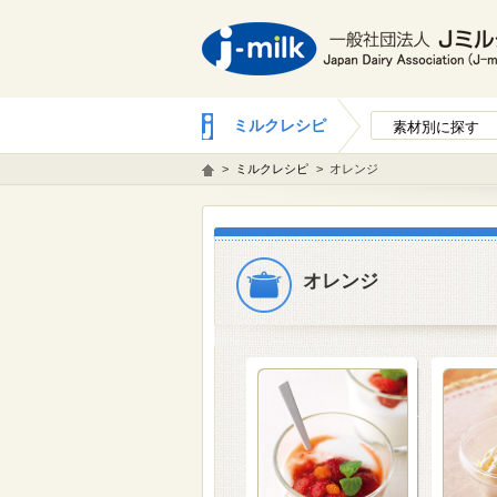
ミルクレシピ
素材別に探す
>
ミルクレシピ
>
オレンジ
オレンジ