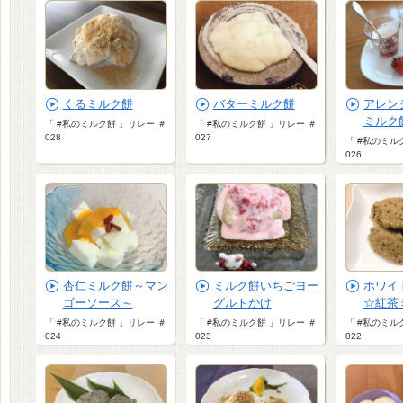
くるミルク餅
バターミルク餅
アレン
ミルク
「 #私のミルク餅 」リレー ＃
「 #私のミルク餅 」リレー ＃
028
027
「 #私のミル
026
杏仁ミルク餅～マン
ミルク餅いちごヨー
ホワイ
ゴーソース～
グルトかけ
☆紅茶
「 #私のミルク餅 」リレー ＃
「 #私のミルク餅 」リレー ＃
「 #私のミル
024
023
022