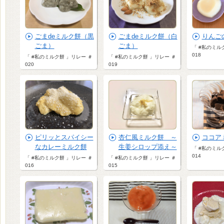
ごまdeミルク餅（黒
ごまdeミルク餅（白
りんご
ごま）
ごま）
「 #私のミル
018
「 #私のミルク餅 」リレー ＃
「 #私のミルク餅 」リレー ＃
020
019
ピリッとスパイシー
杏仁風ミルク餅 ～
ココア
なカレーミルク餅
生姜シロップ添え～
「 #私のミル
014
「 #私のミルク餅 」リレー ＃
「 #私のミルク餅 」リレー ＃
016
015