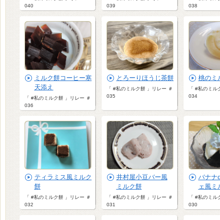
040
039
038
ミルク餅コーヒー寒
とろーりほうじ茶餅
桃のミ
天添え
「 #私のミルク餅 」リレー ＃
「 #私のミル
035
034
「 #私のミルク餅 」リレー ＃
036
ティラミス風ミルク
井村屋小豆バー風
バナナ
餅
ミルク餅
ェ風ミ
「 #私のミルク餅 」リレー ＃
「 #私のミルク餅 」リレー ＃
「 #私のミル
032
031
030