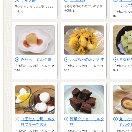
ミルク餅
ミルク
もちもち感とのどごしのよさ
子どもといっしょに楽しくお
を楽しむ
いしく
「 #私のミル
046
みたらしミルク餅
かぼちゃのおだんす
きな粉
「 #私のミルク餅 」リレー ＃
「 #私のミルク餅 」リレー ＃
「 #私のミル
044
043
042
白玉だんご風ミルク
簡単☆チョコミルク
丸っとバ
餅フルーツ添え
餅
ミルク
「 #私のミルク餅 」リレー ＃
「 #私のミルク餅 」リレー ＃
「 #私のミル