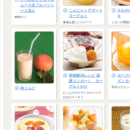
ムース生フルーツソ
こんにゃくデザート
さわや
ース添え
ヨーグルト
キ
材料2つ！
食感も楽しいスイーツ
ミカンの季節
便秘解消レシピ 薬
ヨーグ
膳コンポート ヨー
ズンヨ
グルトがけ
手作りでスッ
柿ミルク
たっぷりのドライフルーツで
おなかスッキリ