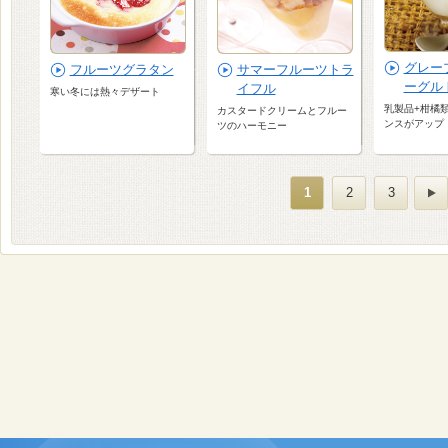
グレー
フルーツグラタン
サマーフルーツトラ
ーグル
イフル
寒い冬には熱々デザート
乳製品+柑橘
カスタードクリームとフルー
ンスがアップ
ツのハーモニー
1
2
3