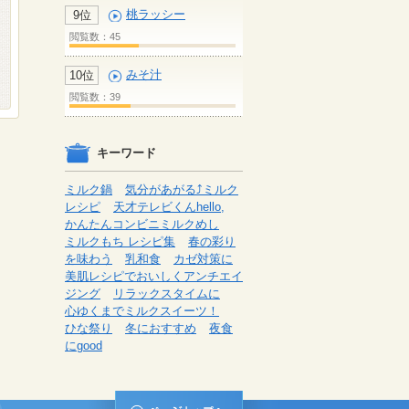
桃ラッシー
9位
閲覧数：45
みそ汁
10位
閲覧数：39
キーワード
ミルク鍋
気分があがる⤴ミルク
レシピ
天才テレビくんhello,
かんたんコンビニミルクめし
ミルクもち レシピ集
春の彩り
を味わう
乳和食
カゼ対策に
美肌レシピでおいしくアンチエイ
ジング
リラックスタイムに
心ゆくまでミルクスイーツ！
ひな祭り
冬におすすめ
夜食
にgood