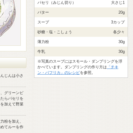
パセリ（みじん切り）
大さじ1
バター
20g
スープ
3カップ
砂糖・塩・こしょう
各少々
薄力粉
30g
牛乳
30g
※写真のスープにはスモール・ダンプリングを浮
かべています。ダンプリングの作り方は
「チキ
ン・パフリカ」のレシピ
を参照。
にんじんは小さ
け、グリーンピ
ったらパセリを
々を加えて野菜
薄力粉を加え、
炒めてルーを作