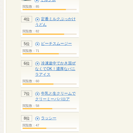
閲覧数：85
定番ミルクぶっかけ
4位
うどん
閲覧数：82
ピーチスムージー
5位
閲覧数：71
冷凍途中でかき混ぜ
6位
なくてOK！濃厚なバニ
ラアイス
閲覧数：60
牛乳と生クリームで
7位
クリーミーババロア
閲覧数：58
ラッシー
8位
閲覧数：47