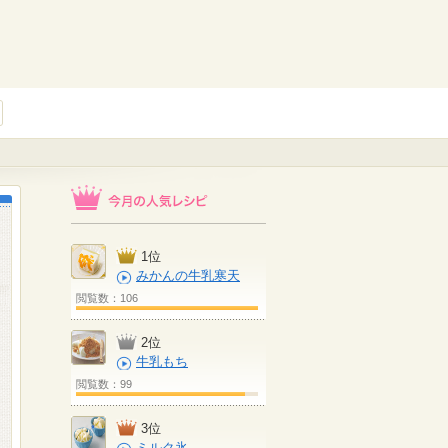
1位
みかんの牛乳寒天
閲覧数：106
2位
牛乳もち
閲覧数：99
3位
ミルク氷