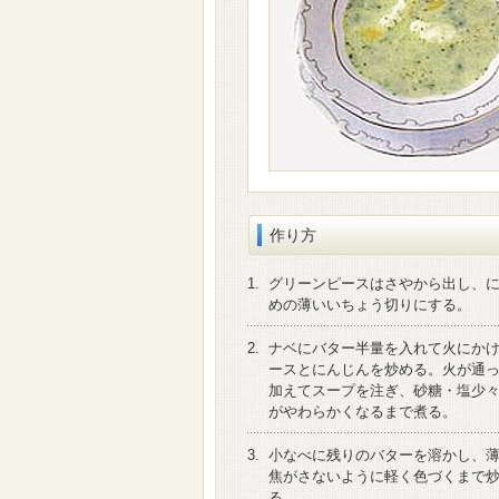
作り方
1.
グリーンピースはさやから出し、
めの薄いいちょう切りにする。
2.
ナベにバター半量を入れて火にか
ースとにんじんを炒める。火が通
加えてスープを注ぎ、砂糖・塩少
がやわらかくなるまで煮る。
3.
小なべに残りのバターを溶かし、
焦がさないように軽く色づくまで
る。