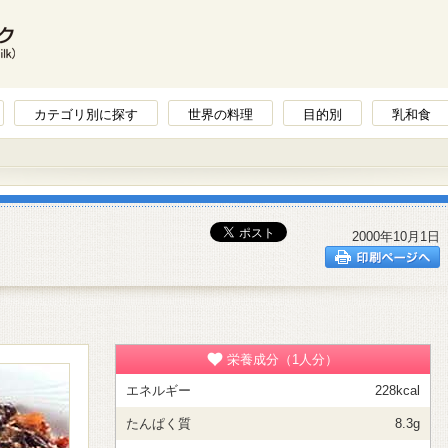
カテゴリ別に探す
世界の料理
目的別
乳和食
2000年10月1日
栄養成分（1人分）
エネルギー
228kcal
たんぱく質
8.3g