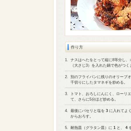
作り方
1.
ナスはへたをとって縦に8等分し、
（大さじ3）を入れた鍋で色がつく
2.
別のフライパンに残りのオリーブ
千切りにしたタマネギを炒める。
3.
トマト、おろしにんにく、ローリ
て、さらに5分ほど炒める。
4.
最後にパセリと塩を
3
に入れてよ
からおろす。
5.
耐熱皿（グラタン皿）に
1
と、
4