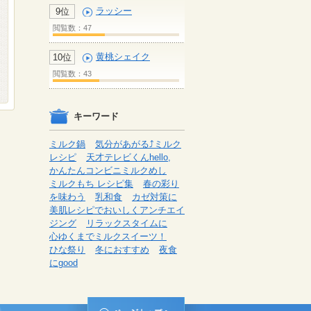
ラッシー
9位
閲覧数：47
黄桃シェイク
10位
閲覧数：43
キーワード
ミルク鍋
気分があがる⤴ミルク
レシピ
天才テレビくんhello,
かんたんコンビニミルクめし
ミルクもち レシピ集
春の彩り
を味わう
乳和食
カゼ対策に
美肌レシピでおいしくアンチエイ
ジング
リラックスタイムに
心ゆくまでミルクスイーツ！
ひな祭り
冬におすすめ
夜食
にgood