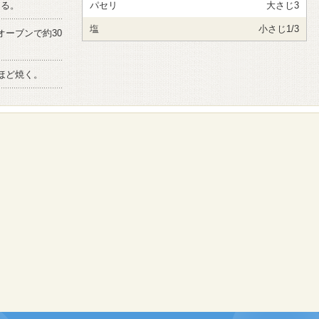
ける。
パセリ
大さじ3
塩
小さじ1/3
オーブンで約30
ほど焼く。