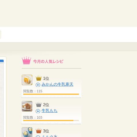
1位
みかんの牛乳寒天
閲覧数：115
2位
牛乳もち
閲覧数：103
3位
ミルク氷