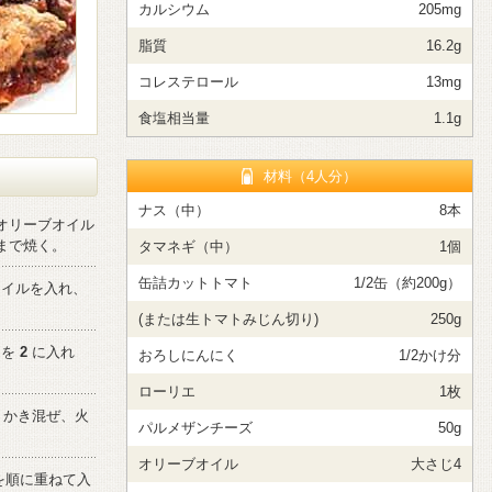
カルシウム
205mg
脂質
16.2g
コレステロール
13mg
食塩相当量
1.1g
材料（4人分）
ナス（中）
8本
オリーブオイル
まで焼く。
タマネギ（中）
1個
缶詰カットトマト
1/2缶（約200g）
オイルを入れ、
(または生トマトみじん切り)
250g
エを
2
に入れ
おろしにんにく
1/2かけ分
ローリエ
1枚
くかき混ぜ、火
パルメザンチーズ
50g
オリーブオイル
大さじ4
を順に重ねて入