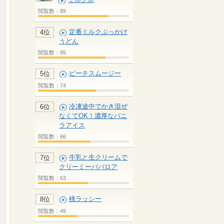
閲覧数：89
定番ミルクぶっかけ
4位
うどん
閲覧数：85
ピーチスムージー
5位
閲覧数：74
冷凍途中でかき混ぜ
6位
なくてOK！濃厚なバニ
ラアイス
閲覧数：66
牛乳と生クリームで
7位
クリーミーババロア
閲覧数：63
桃ラッシー
8位
閲覧数：49