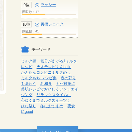
ラッシー
9位
閲覧数：47
黄桃シェイク
10位
閲覧数：41
キーワード
ミルク鍋
気分があがる⤴ミルク
レシピ
天才テレビくんhello,
かんたんコンビニミルクめし
ミルクもち レシピ集
春の彩り
を味わう
乳和食
カゼ対策に
美肌レシピでおいしくアンチエイ
ジング
リラックスタイムに
心ゆくまでミルクスイーツ！
ひな祭り
冬におすすめ
夜食
にgood