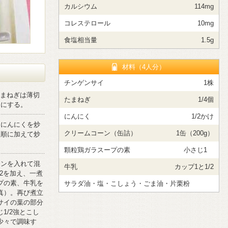
カルシウム
114mg
コレステロール
10mg
食塩相当量
1.5g
材料（4人分）
チンゲンサイ
1株
たまねぎは薄切
たまねぎ
1/4個
りにする。
にんにく
1/2かけ
、にんにくを炒
クリームコーン（缶詰）
1缶（200g）
を順に加えて炒
顆粒鶏ガラスープの素
小さじ1
ーンを入れて混
牛乳
カップ1と1/2
/2を加え、一煮
プの素、牛乳を
サラダ油・塩・こしょう・ごま油・片栗粉
真）。再び煮立
サイの葉の部分
1/2強とこし
少々で調味す