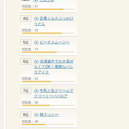
閲覧数：87
定番ミルクぶっかけ
4位
うどん
閲覧数：83
ピーチスムージー
5位
閲覧数：73
冷凍途中でかき混ぜ
6位
なくてOK！濃厚なバニ
ラアイス
閲覧数：62
牛乳と生クリームで
7位
クリーミーババロア
閲覧数：58
桃ラッシー
8位
閲覧数：48