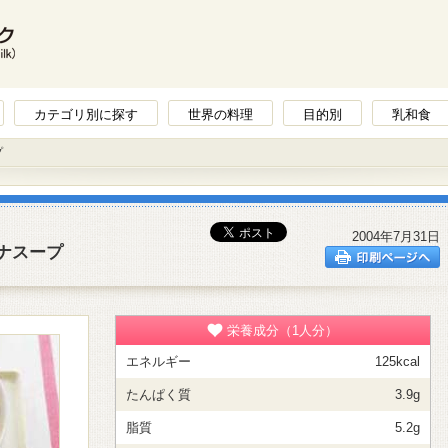
カテゴリ別に探す
世界の料理
目的別
乳和食
プ
2004年7月31日
ナスープ
栄養成分（1人分）
エネルギー
125kcal
たんぱく質
3.9g
脂質
5.2g