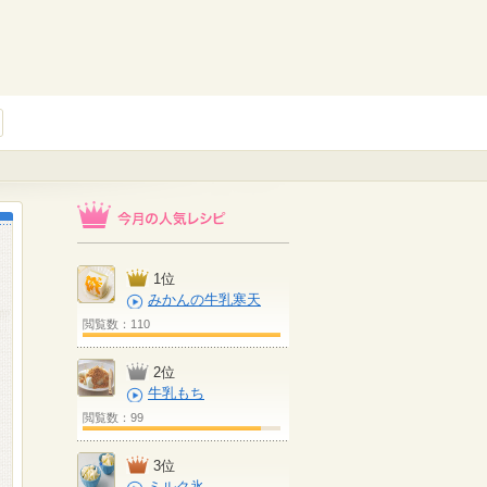
1位
みかんの牛乳寒天
閲覧数：110
2位
牛乳もち
閲覧数：99
3位
ミルク氷