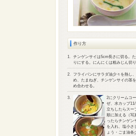
作り方
1.
チンゲンサイは5cm長さに切る。
りにする。にんにくは粗みじん切
2.
フライパンにサラダ油少々を熱し
め、たまねぎ、チンゲンサイの茎
め合わせる。
3.
2にクリームコ
ぜ、水カップ11
立ちしたらスー
順に加える（写
ったらチンゲン
を入れ、塩小さじ
ょう・ごま油各