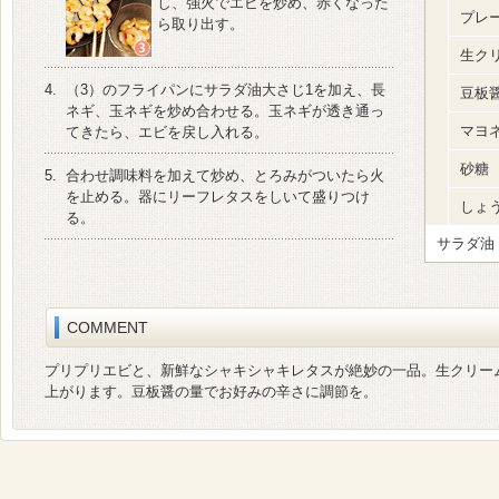
し、強火でエビを炒め、赤くなった
プレ
ら取り出す。
生ク
4.
（3）のフライパンにサラダ油大さじ1を加え、長
豆板
ネギ、玉ネギを炒め合わせる。玉ネギが透き通っ
マヨ
てきたら、エビを戻し入れる。
砂糖
5.
合わせ調味料を加えて炒め、とろみがついたら火
を止める。器にリーフレタスをしいて盛りつけ
しょ
る。
サラダ油
COMMENT
プリプリエビと、新鮮なシャキシャキレタスが絶妙の一品。生クリー
上がります。豆板醤の量でお好みの辛さに調節を。