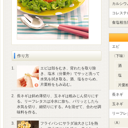
カルシウ
コレステ
食塩相当
エビ
作り方
〈下味〉
酒
1.
エビは殻をむき、背わたを取り除
き、塩水（分量外）でサッと洗って
塩
水気を拭き取る。酒、塩をからめ、
片栗粉をもみ込む。
片栗
長ネギ
2.
長ネギは斜め薄切り、玉ネギは粗みじん切りにす
る。リーフレタスは冷水に放ち、パリッとしたら
玉ネギ
水気を切り、細切りにする。Aを混ぜて、合わせ調
味料を作る。
リーフレ
〈A〉
3.
フライパンにサラダ油大さじ1を熱