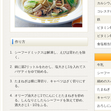
カルシウ
コレステ
鉄
ビタミン
ビタミン
作り方
食塩相当
1.
シーフードミックスは解凍し、えびは背わたを除
く。
牛乳
2.
鍋に湯2リットルをわかし、塩大さじ1を入れてス
パゲティをゆで始める。
シーフー
3.
たまねぎは横に薄切り、キャベツはざく切りにす
細めのス
る。
たまねぎ
4.
オリーブ油大さじ1でにんにくとたまねぎを炒め
キャベツ
る。しんなりとしたらシーフードを加えて炒め、
酒大さじ1・1/2をふる。
おろしに