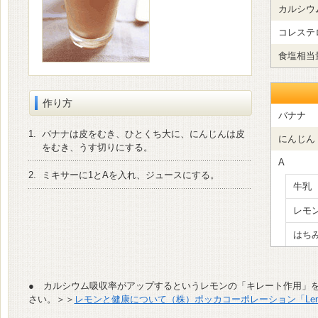
カルシウ
コレステ
食塩相当
作り方
バナナ
1.
バナナは皮をむき、ひとくち大に、にんじんは皮
にんじん
をむき、うす切りにする。
A
2.
ミキサーに1とAを入れ、ジュースにする。
牛乳
レモ
はち
● カルシウム吸収率がアップするというレモンの「キレート作用」
さい。＞＞
レモンと健康について（株）ポッカコーポレーション「Lemo