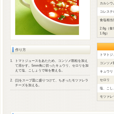
カルシウ
コレステ
食塩相当
2.8g
1.8g）
作り方
トマトジュ
1.
トマトジュースをあたため、コンソメ顆粒を加え
コンソメ
て溶かす。5mm角に切ったキュウリ、セロリを加
えて塩、こしょうで味を整える。
キュウリ
セロリ
2.
(1)をスープ皿に盛りつけて、ちぎったモツァレラ
チーズを加える。
塩、こし
モツァレ