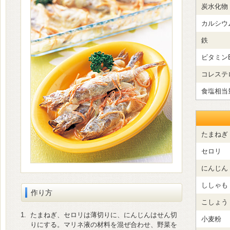
炭水化物
カルシウ
鉄
ビタミン
コレステ
食塩相当
たまねぎ
セロリ
にんじん
ししゃも
作り方
こしょう
1.
たまねぎ、セロリは薄切りに、にんじんはせん切
小麦粉
りにする。マリネ液の材料を混ぜ合わせ、野菜を