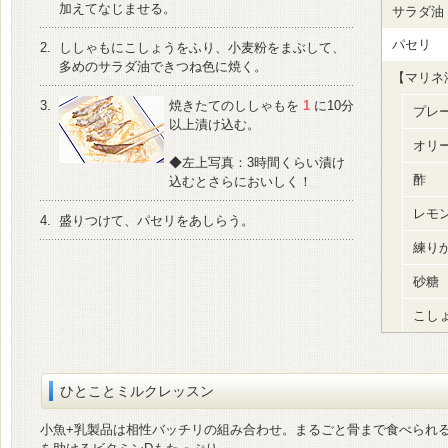
加えてなじませる。
サラダ油
パセリ
2.
ししゃもにこしょうをふり、小麦粉をまぶして、
多めのサラダ油できつね色に焼く。
【マリネ
3.
焼きたてのししゃもを
1
に10分
プレ
以上漬け込む。
オリ
◆左上写真：3時間くらい漬け
酢
込むとさらにおいしく！
レモ
4.
盛りつけて、パセリをあしらう。
練り
砂糖
こし
ひとことミルクレッスン
小魚+乳製品は相性バッチリの組み合わせ。まるごと骨まで食べられ