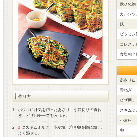
炭水化物
カルシウ
鉄
ビタミン
コレステ
食塩相当
あさり缶
青ねぎ
作り方
ピザ用チ
1.
ボウルに汁気を切ったあさり、小口切りの青ね
スキムミ
ぎ、ピザ用チーズを入れる。
小麦粉
2.
1
にスキムミルク、小麦粉、溶き卵を順に加え、
卵
よく混ぜる。