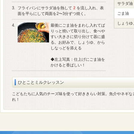
サラダ油
3.
フライパンにサラダ油を熱して
2
を流し入れ、表
ごま油
面を平らにして両面を2〜3分ずつ焼く。
しょうゆ
4.
最後にごま油をまわし入れてば
りっと焼いて取り出し、食べや
すい大きさに切り分けて器に盛
る。お好みで、しょうゆ、から
しなっどを添える
◆左上写真：仕上げにごま油を
かけると香ばしい！
ひとことミルクレッスン
こどもたちに人気のチーズ味を使って好ききらい対策。魚介やネギな
れ！