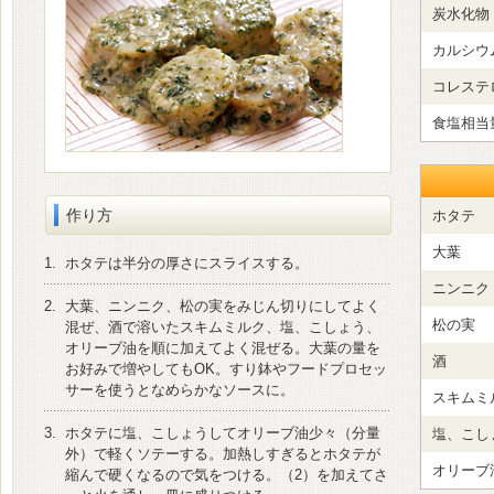
炭水化物
カルシウ
コレステ
食塩相当
作り方
ホタテ
大葉
1.
ホタテは半分の厚さにスライスする。
ニンニク
2.
大葉、ニンニク、松の実をみじん切りにしてよく
松の実
混ぜ、酒で溶いたスキムミルク、塩、こしょう、
オリーブ油を順に加えてよく混ぜる。大葉の量を
酒
お好みで増やしてもOK。すり鉢やフードプロセッ
サーを使うとなめらかなソースに。
スキムミ
3.
ホタテに塩、こしょうしてオリーブ油少々（分量
塩、こし
外）で軽くソテーする。加熱しすぎるとホタテが
オリーブ
縮んで硬くなるので気をつける。（2）を加えてさ