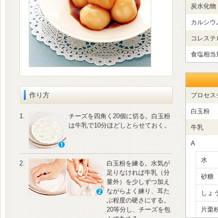
炭水化物
カルシウ
コレステ
食塩相当
作り方
プロセス
白玉粉
1.
チーズを四角く20個に切る。白玉粉
は牛乳で10分ほどしとらせておく。
牛乳
A
水
2.
白玉粉を練る。水気が
足りなければ牛乳（分
砂糖
量外）を少しずつ加え
ながらよく練り、耳た
しょ
ぶ程度の硬さにする。
20等分し、チーズを包
片栗