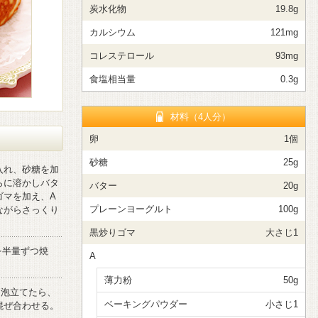
炭水化物
19.8g
カルシウム
121mg
コレステロール
93mg
食塩相当量
0.3g
材料（4人分）
卵
1個
砂糖
25g
入れ、砂糖を加
らに溶かしバタ
バター
20g
ゴマを加え、A
プレーンヨーグルト
100g
ながらさっくり
。
黒炒りゴマ
大さじ1
を半量ずつ焼
A
薄力粉
50g
く泡立てたら、
ベーキングパウダー
小さじ1
混ぜ合わせる。