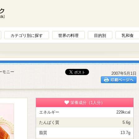
カテゴリ別に探す
世界の料理
目的別
乳和食
ーモニー
2007年5月1日
栄養成分（1人分）
エネルギー
229kcal
たんぱく質
5.6g
脂質
13.7g