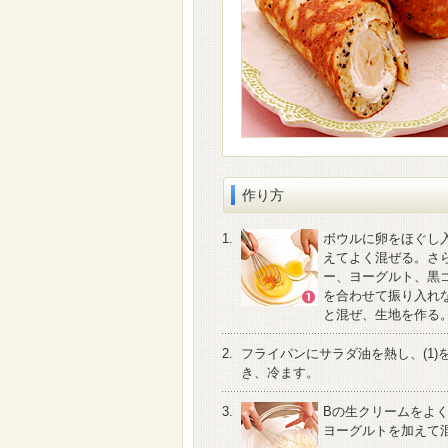
作り方
1.
ボウルに卵をほぐし
えてよく混ぜる。さ
ー、ヨーグルト、黒
を合わせて振り入れ
と混ぜ、生地を作る
2.
フライパンにサラダ油を熱し、(1)
き、冷ます。
3.
Bの生クリームをよ
ヨーグルトを加えて