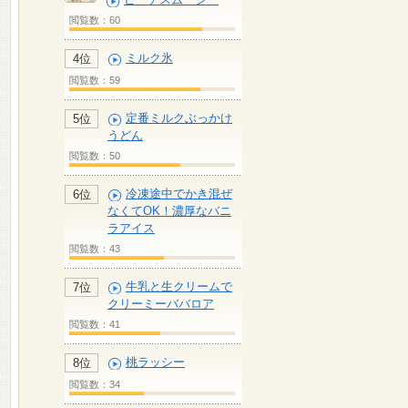
閲覧数：60
ミルク氷
4位
閲覧数：59
定番ミルクぶっかけ
5位
うどん
閲覧数：50
冷凍途中でかき混ぜ
6位
なくてOK！濃厚なバニ
ラアイス
閲覧数：43
牛乳と生クリームで
7位
クリーミーババロア
閲覧数：41
桃ラッシー
8位
閲覧数：34