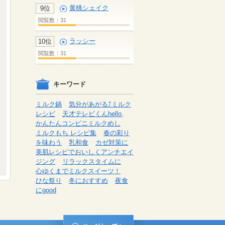
黄桃シェイク
9位
閲覧数：31
ラッシー
10位
閲覧数：31
キーワード
ミルク鍋
気分があがる⤴ミルク
レシピ
天才テレビくんhello,
かんたんコンビニミルクめし
ミルクもち レシピ集
春の彩り
を味わう
乳和食
カゼ対策に
美肌レシピでおいしくアンチエイ
ジング
リラックスタイムに
心ゆくまでミルクスイーツ！
ひな祭り
冬におすすめ
夜食
にgood