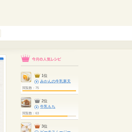
1位
みかんの牛乳寒天
閲覧数：75
2位
牛乳もち
閲覧数：63
3位
ピーチスムージー