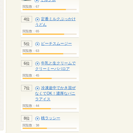
閲覧数：67
定番ミルクぶっかけ
4位
うどん
閲覧数：65
ピーチスムージー
5位
閲覧数：63
牛乳と生クリームで
6位
クリーミーババロア
閲覧数：45
冷凍途中でかき混ぜ
7位
なくてOK！濃厚なバニ
ラアイス
閲覧数：44
桃ラッシー
8位
閲覧数：38