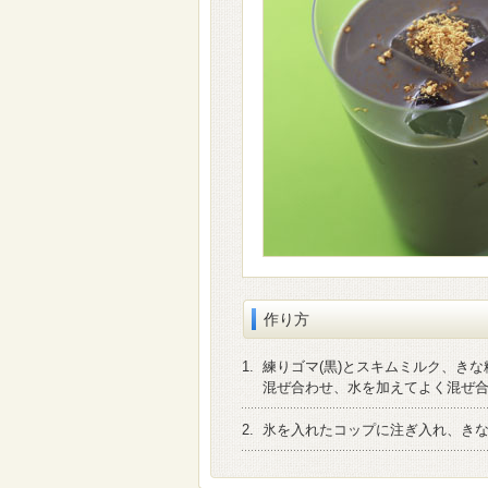
作り方
1.
練りゴマ(黒)とスキムミルク、き
混ぜ合わせ、水を加えてよく混ぜ
2.
氷を入れたコップに注ぎ入れ、き