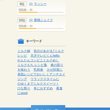
ラッシー
9位
閲覧数：35
黄桃シェイク
10位
閲覧数：33
キーワード
ミルク鍋
気分があがる⤴ミルク
レシピ
天才テレビくんhello,
かんたんコンビニミルクめし
ミルクもち レシピ集
春の彩り
を味わう
乳和食
カゼ対策に
美肌レシピでおいしくアンチエイ
ジング
リラックスタイムに
心ゆくまでミルクスイーツ！
ひな祭り
冬におすすめ
夜食
にgood