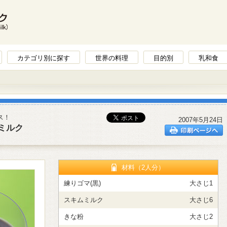
カテゴリ別に探す
世界の料理
目的別
乳和食
ス！
2007年5月24日
ミルク
材料（2人分）
練りゴマ(黒)
大さじ1
スキムミルク
大さじ6
きな粉
大さじ2