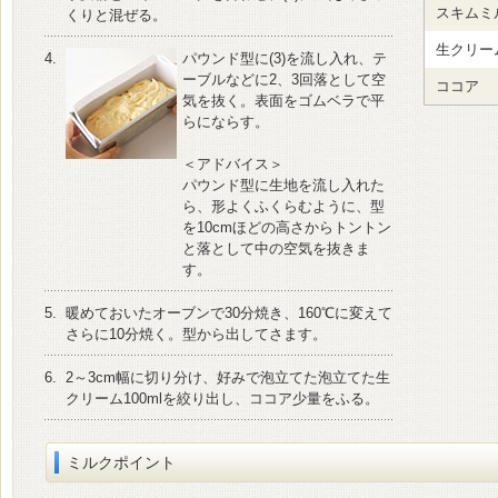
スキムミ
くりと混ぜる。
生クリー
4.
パウンド型に(3)を流し入れ、テ
ーブルなどに2、3回落として空
ココア
気を抜く。表面をゴムベラで平
らにならす。
＜アドバイス＞
パウンド型に生地を流し入れた
ら、形よくふくらむように、型
を10cmほどの高さからトントン
と落として中の空気を抜きま
す。
5.
暖めておいたオーブンで30分焼き、160℃に変えて
さらに10分焼く。型から出してさます。
6.
2～3cm幅に切り分け、好みで泡立てた泡立てた生
クリーム100mlを絞り出し、ココア少量をふる。
ミルクポイント